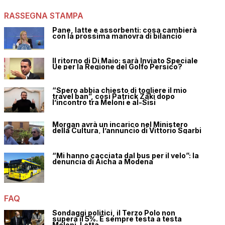
RASSEGNA STAMPA
Pane, latte e assorbenti: cosa cambierà
con la prossima manovra di bilancio
Il ritorno di Di Maio: sarà Inviato Speciale
Ue per la Regione del Golfo Persico?
“Spero abbia chiesto di togliere il mio
travel ban”, così Patrick Zaki dopo
l’incontro tra Meloni e al-Sisi
Morgan avrà un incarico nel Ministero
della Cultura, l’annuncio di Vittorio Sgarbi
“Mi hanno cacciata dal bus per il velo”: la
denuncia di Aicha a Modena
FAQ
Sondaggi politici, il Terzo Polo non
supera il 5%. È sempre testa a testa
Meloni-Letta