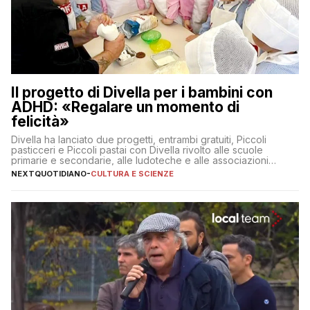
Il progetto di Divella per i bambini con
ADHD: «Regalare un momento di
felicità»
Divella ha lanciato due progetti, entrambi gratuiti, Piccoli
pasticceri e Piccoli pastai con Divella rivolto alle scuole
primarie e secondarie, alle ludoteche e alle associazioni
pugliesi che si occupano di bambini con ADHD
NEXTQUOTIDIANO
-
CULTURA E SCIENZE