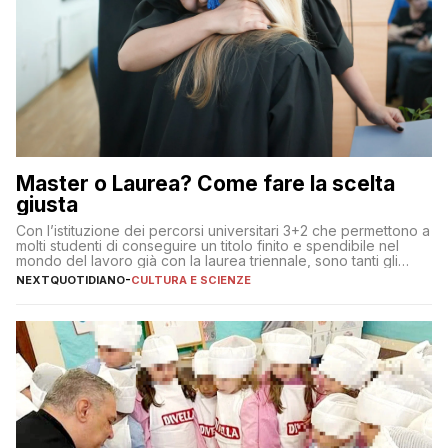
Master o Laurea? Come fare la scelta
giusta
Con l’istituzione dei percorsi universitari 3+2 che permettono a
molti studenti di conseguire un titolo finito e spendibile nel
mondo del lavoro già con la laurea triennale, sono tanti gli
interrogativi che si pongono gli studenti una volta raggiunto
NEXTQUOTIDIANO
-
CULTURA E SCIENZE
l’obiettivo di primo livello