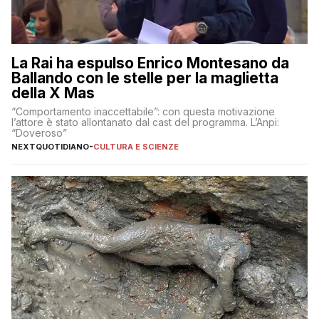
La Rai ha espulso Enrico Montesano da
Ballando con le stelle per la maglietta
della X Mas
“Comportamento inaccettabile”: con questa motivazione
l’attore è stato allontanato dal cast del programma. L’Anpi:
“Doveroso”
NEXTQUOTIDIANO
-
CULTURA E SCIENZE