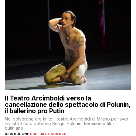
Il Teatro Arcimboldi verso la
cancellazione dello spettacolo di Polunin,
il ballerino pro Putin
Nel polverone era finito il teatro Arcimboldi di Milano per aver
invitato il noto ballerino Sergei Polunin, fieramente filo-
putiniano
ASIA BUCONI
-
CULTURA E SCIENZE