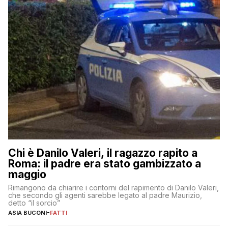
Chi è Danilo Valeri, il ragazzo rapito a
Roma: il padre era stato gambizzato a
maggio
Rimangono da chiarire i contorni del rapimento di Danilo Valeri,
che secondo gli agenti sarebbe legato al padre Maurizio,
detto “il sorcio”
ASIA BUCONI
-
FATTI