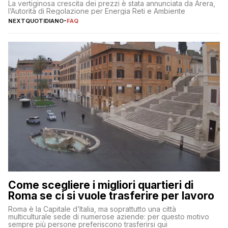
La vertiginosa crescita dei prezzi è stata annunciata da Arera,
l’Autorità di Regolazione per Energia Reti e Ambiente
NEXTQUOTIDIANO
-
FAQ
Come scegliere i migliori quartieri di
Roma se ci si vuole trasferire per lavoro
Roma è la Capitale d’Italia, ma soprattutto una città
multiculturale sede di numerose aziende: per questo motivo
sempre più persone preferiscono trasferirsi qui