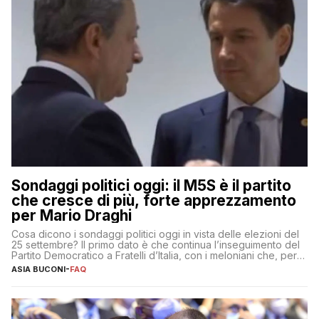
Sondaggi politici oggi: il M5S è il partito
che cresce di più, forte apprezzamento
per Mario Draghi
Cosa dicono i sondaggi politici oggi in vista delle elezioni del
25 settembre? Il primo dato è che continua l’inseguimento del
Partito Democratico a Fratelli d’Italia, con i meloniani che, però,
sembrano accumulare sempre più distacco affermandosi come
ASIA BUCONI
-
FAQ
primo partito con il 24% (+0,7% rispetto a fine luglio), un
punto davanti ai dem (al 23%). […]