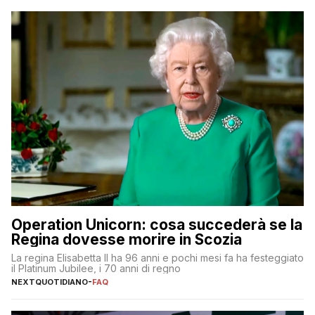
Operation Unicorn: cosa succederà se la
Regina dovesse morire in Scozia
La regina Elisabetta II ha 96 anni e pochi mesi fa ha festeggiato
il Platinum Jubilee, i 70 anni di regno
NEXTQUOTIDIANO
-
FAQ