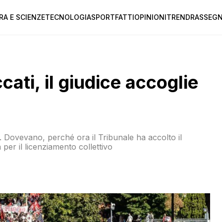
RA E SCIENZE
TECNOLOGIA
SPORT
FATTI
OPINIONI
TREND
RASSEGN
ati, il giudice accoglie
. Dovevano, perché ora il Tribunale ha accolto il
ricorso della Fiom Cisl e ordina la revoca della lettera per il licenziamento collettivo