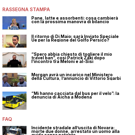
RASSEGNA STAMPA
Pane, latte e assorbenti: cosa cambierà
con la prossima manovra di bilancio
Il ritorno di Di Maio: sarà Inviato Speciale
Ue per la Regione del Golfo Persico?
“Spero abbia chiesto di togliere il mio
travel ban”, così Patrick Zaki dopo
l’incontro tra Meloni e al-Sisi
Morgan avrà un incarico nel Ministero
della Cultura, l’annuncio di Vittorio Sgarbi
“Mi hanno cacciata dal bus per il velo”: la
denuncia di Aicha a Modena
FAQ
Incidente stradale all’uscita di Novara:
morte due donne, arrestato un uomo alla
guida senza patente