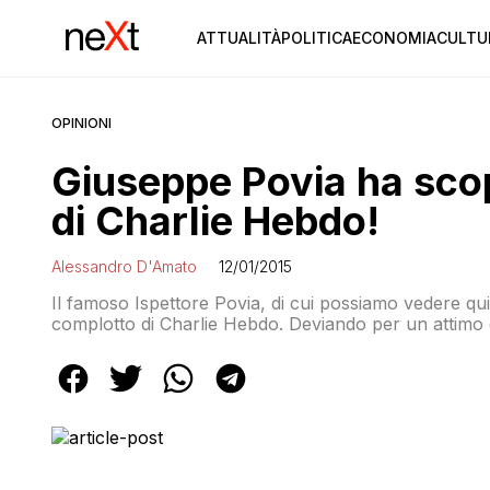
ATTUALITÀ
POLITICA
ECONOMIA
CULTU
OPINIONI
Giuseppe Povia ha scop
di Charlie Hebdo!
Alessandro D'Amato
12/01/2015
Il famoso Ispettore Povia, di cui possiamo vedere qu
complotto di Charlie Hebdo. Deviando per un attimo d
proprio tempo perso) il cantante che ha reso immortal
pubblicato una semplice, […]