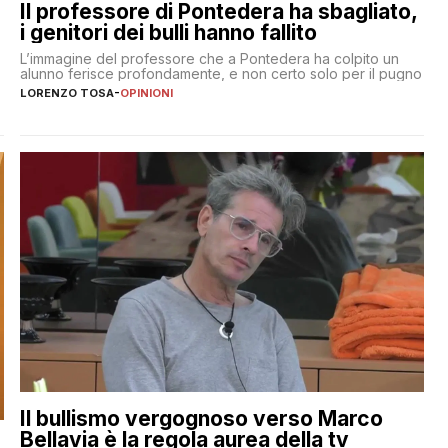
Il professore di Pontedera ha sbagliato,
i genitori dei bulli hanno fallito
L’immagine del professore che a Pontedera ha colpito un
alunno ferisce profondamente, e non certo solo per il pugno
LORENZO TOSA
-
OPINIONI
Il bullismo vergognoso verso Marco
Bellavia è la regola aurea della tv