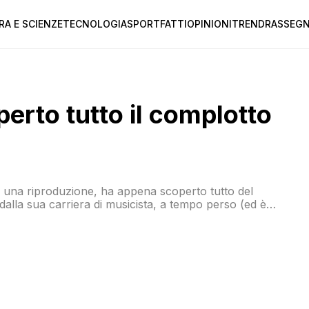
RA E SCIENZE
TECNOLOGIA
SPORT
FATTI
OPINIONI
TREND
RASSEGN
erto tutto il complotto
i una riproduzione, ha appena scoperto tutto del
alla sua carriera di musicista, a tempo perso (ed è
i successi del calibro di Luca era gay ieri ha