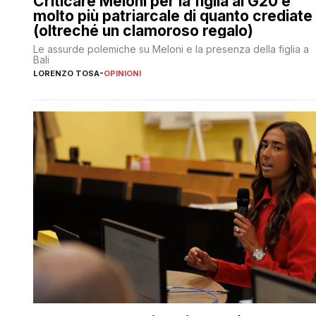
Criticare Meloni per la figlia al G20 è
molto più patriarcale di quanto crediate
(oltreché un clamoroso regalo)
Le assurde polemiche su Meloni e la presenza della figlia a
Bali
LORENZO TOSA
-
OPINIONI