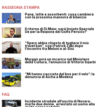
RASSEGNA STAMPA
Pane, latte e assorbenti: cosa cambierà
con la prossima manovra di bilancio
Il ritorno di Di Maio: sarà Inviato Speciale
Ue per la Regione del Golfo Persico?
“Spero abbia chiesto di togliere il mio
travel ban”, così Patrick Zaki dopo
l’incontro tra Meloni e al-Sisi
Morgan avrà un incarico nel Ministero
della Cultura, l’annuncio di Vittorio Sgarbi
“Mi hanno cacciata dal bus per il velo”: la
denuncia di Aicha a Modena
FAQ
Incidente stradale all’uscita di Novara:
morte due donne, arrestato un uomo alla
guida senza patente