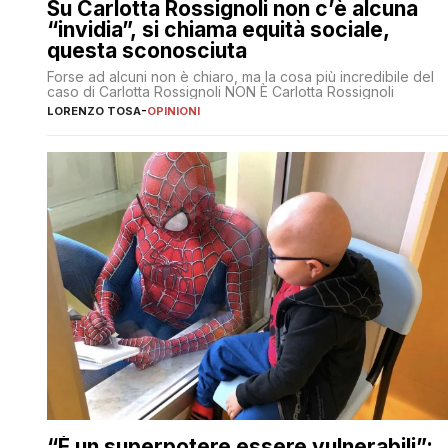
Su Carlotta Rossignoli non c’è alcuna
“invidia”, si chiama equità sociale,
questa sconosciuta
Forse ad alcuni non è chiaro, ma la cosa più incredibile del
caso di Carlotta Rossignoli NON È Carlotta Rossignoli
LORENZO TOSA
-
OPINIONI
“È un superpotere essere vulnerabili”: