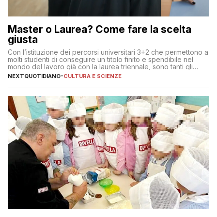
Master o Laurea? Come fare la scelta
giusta
Con l’istituzione dei percorsi universitari 3+2 che permettono a
molti studenti di conseguire un titolo finito e spendibile nel
mondo del lavoro già con la laurea triennale, sono tanti gli
interrogativi che si pongono gli studenti una volta raggiunto
NEXTQUOTIDIANO
-
CULTURA E SCIENZE
l’obiettivo di primo livello