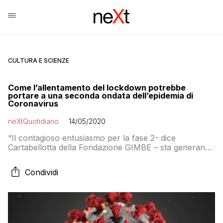
CULTURA E SCIENZE
Come l’allentamento del lockdown potrebbe
portare a una seconda ondata dell’epidemia di
Coronavirus
neXtQuotidiano
14/05/2020
“Il contagioso entusiasmo per la fase 2- dice
Cartabellotta della Fondazione GIMBE – sta generando
un pericoloso effetto domino sulle riaperture
rischiando di vanificare i sacrifici degli italiani. Infatti,
Condividi
decidere la ripresa di attività e servizi sulla base di dati
che, occupazione di posti letto a parte, riflettono
ancora il periodo del lockdown, aumenta il rischio di
una seconda ondata all’inizio dell’estate”