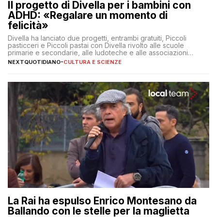
Il progetto di Divella per i bambini con
ADHD: «Regalare un momento di
felicità»
Divella ha lanciato due progetti, entrambi gratuiti, Piccoli
pasticceri e Piccoli pastai con Divella rivolto alle scuole
primarie e secondarie, alle ludoteche e alle associazioni
pugliesi che si occupano di bambini con ADHD
NEXTQUOTIDIANO
-
CULTURA E SCIENZE
La Rai ha espulso Enrico Montesano da
Ballando con le stelle per la maglietta