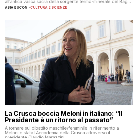
all’antica vasca sacra della sorgente termo-minerale del Bagno
Grande
ASIA BUCONI
-
CULTURA E SCIENZE
La Crusca boccia Meloni in italiano: “Il
Presidente è un ritorno al passato”
A tornare sul dibattito maschile/femminile in riferimento a
Meloni è stata l’Accademia della Crusca attraverso il
presidente Claudio Marazzini