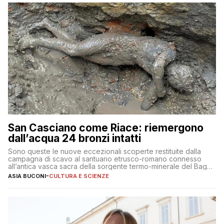
San Casciano come Riace: riemergono
dall’acqua 24 bronzi intatti
Sono queste le nuove eccezionali scoperte restituite dalla
campagna di scavo al santuario etrusco-romano connesso
all’antica vasca sacra della sorgente termo-minerale del Bagno
Grande
ASIA BUCONI
-
CULTURA E SCIENZE