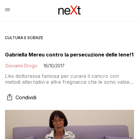
CULTURA E SCIENZE
Gabriella Mereu contro la persecuzione delle Iene!1
Giovanni Drogo
16/10/2017
L’ex dottoressa famosa per curare il cancro con
metodi alternativi e altre fregnacce che le sono valse
la radiazione dall’Ordine dei medici lancia la sfida a
Nadia Toffa: studia l’omeopatia e la grafologia e torna
Condividi
ad intervistarmi, serva del sistema!11