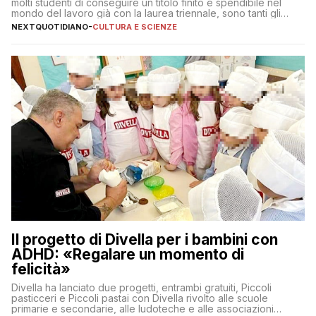
molti studenti di conseguire un titolo finito e spendibile nel
mondo del lavoro già con la laurea triennale, sono tanti gli
interrogativi che si pongono gli studenti una volta raggiunto
NEXTQUOTIDIANO
-
CULTURA E SCIENZE
l’obiettivo di primo livello
Il progetto di Divella per i bambini con
ADHD: «Regalare un momento di
felicità»
Divella ha lanciato due progetti, entrambi gratuiti, Piccoli
pasticceri e Piccoli pastai con Divella rivolto alle scuole
primarie e secondarie, alle ludoteche e alle associazioni