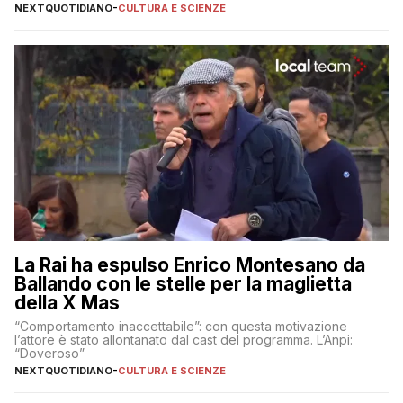
pugliesi che si occupano di bambini con ADHD
NEXTQUOTIDIANO
-
CULTURA E SCIENZE
La Rai ha espulso Enrico Montesano da
Ballando con le stelle per la maglietta
della X Mas
“Comportamento inaccettabile”: con questa motivazione
l’attore è stato allontanato dal cast del programma. L’Anpi:
“Doveroso”
NEXTQUOTIDIANO
-
CULTURA E SCIENZE