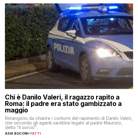
Chi è Danilo Valeri, il ragazzo rapito a
Roma: il padre era stato gambizzato a
maggio
Rimangono da chiarire i contorni del rapimento di Danilo Valeri,
che secondo gli agenti sarebbe legato al padre Maurizio,
detto “il sorcio”
ASIA BUCONI
-
FATTI