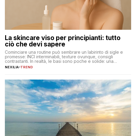
La skincare viso per principianti: tutto
ciò che devi sapere
Cominciare una routine può sembrare un labirinto di sigle e
promesse: INCI interminabili, texture ovunque, consigli
contrastanti. In realtà, le basi sono poche e solide: una
detersione delicata che non impoverisce, un’idratazione
NEXILIA
-
TREND
calibrata con sieri e creme ben formulati, e la fotoprotezione
ogni mattina per preservare i progressi. Da qui si costruisce
tutto il resto. […]