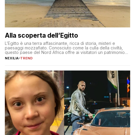
Alla scoperta dell’Egitto
L’Egitto è una terra affascinante, ricca di storia, misteri e
paesaggi mozzafiato. Conosciuto come la culla della civiltà,
questo paese del Nord Africa offre ai visitatori un patrimonio
culturale unico al mondo. Attraverso i millenni, l’Egitto è stato il
NEXILIA
-
TREND
crocevia di grandi civiltà e culture, che hanno lasciato tracce
indelebili nella sua architettura, nelle tradizioni […]