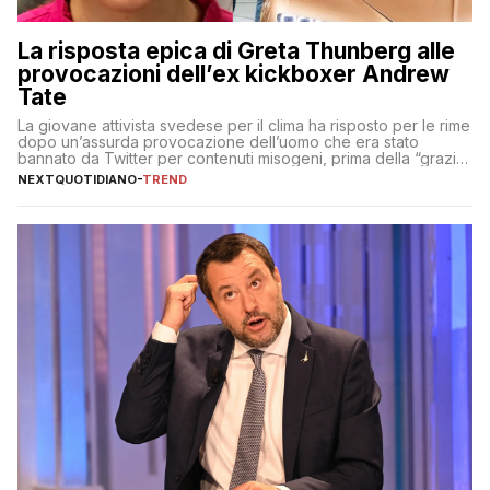
La risposta epica di Greta Thunberg alle
provocazioni dell’ex kickboxer Andrew
Tate
La giovane attivista svedese per il clima ha risposto per le rime
dopo un’assurda provocazione dell’uomo che era stato
bannato da Twitter per contenuti misogeni, prima della “grazia”
di Elon Musk
NEXTQUOTIDIANO
-
TREND