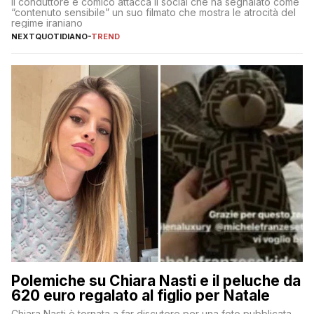
Il conduttore e comico attacca il social che ha segnalato come
“contenuto sensibile” un suo filmato che mostra le atrocità del
regime iraniano
NEXTQUOTIDIANO
-
TREND
Polemiche su Chiara Nasti e il peluche da
620 euro regalato al figlio per Natale
Chiara Nasti è tornata a far discutere per una foto pubblicata