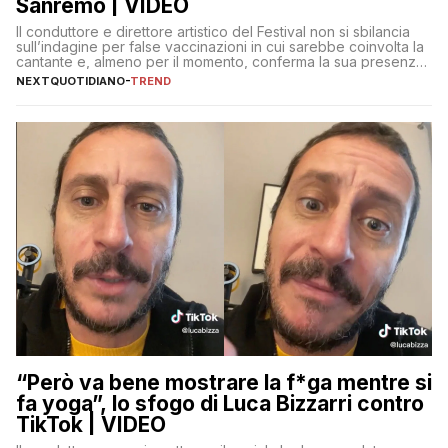
Sanremo | VIDEO
Il conduttore e direttore artistico del Festival non si sbilancia
sull’indagine per false vaccinazioni in cui sarebbe coinvolta la
cantante e, almeno per il momento, conferma la sua presenza
sul palco dell’Ariston
NEXTQUOTIDIANO
-
TREND
“Però va bene mostrare la f*ga mentre si
fa yoga”, lo sfogo di Luca Bizzarri contro
TikTok | VIDEO