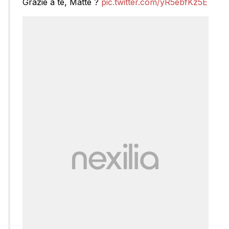
Grazie a te, Mattè ?
pic.twitter.com/yR5ebfKz5E