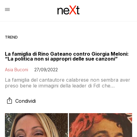
TREND
La famiglia di Rino Gateano contro Giorgia Meloni:
“La politica non si appropri delle sue canzoni”
Asia Buconi
27/09/2022
La famiglia del cantautore calabrese non sembra aver
preso bene le immagini della leader di FdI che
festeggia sulle note delle sue indimenticabili canzoni
Condividi