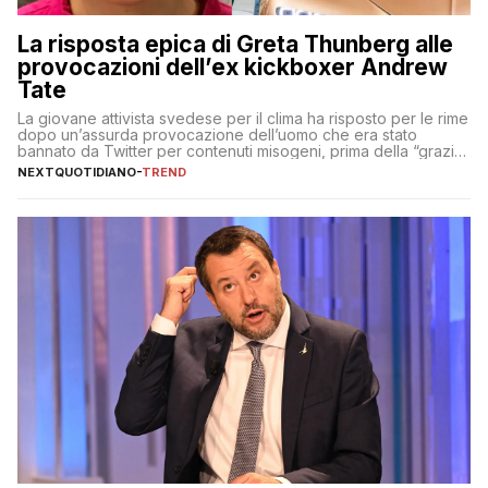
La risposta epica di Greta Thunberg alle
provocazioni dell’ex kickboxer Andrew
Tate
La giovane attivista svedese per il clima ha risposto per le rime
dopo un’assurda provocazione dell’uomo che era stato
bannato da Twitter per contenuti misogeni, prima della “grazia”
di Elon Musk
NEXTQUOTIDIANO
-
TREND