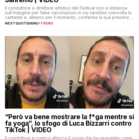
Il conduttore e direttore artistico del Festival non si sbilancia
sull’indagine per false vaccinazioni in cui sarebbe coinvolta la
cantante e, almeno per il momento, conferma la sua presenza
sul palco dell’Ariston
NEXTQUOTIDIANO
-
TREND
“Però va bene mostrare la f*ga mentre si
fa yoga”, lo sfogo di Luca Bizzarri contro
TikTok | VIDEO
Il conduttore e comico attacca il social che ha segnalato come