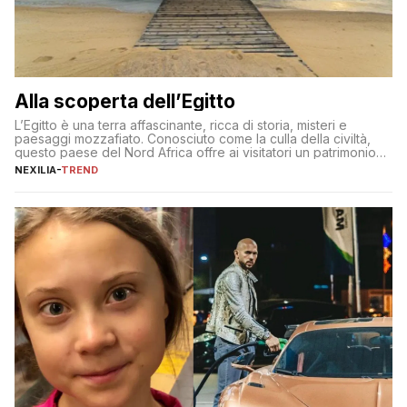
Alla scoperta dell’Egitto
L’Egitto è una terra affascinante, ricca di storia, misteri e
paesaggi mozzafiato. Conosciuto come la culla della civiltà,
questo paese del Nord Africa offre ai visitatori un patrimonio
culturale unico al mondo. Attraverso i millenni, l’Egitto è stato il
NEXILIA
-
TREND
crocevia di grandi civiltà e culture, che hanno lasciato tracce
indelebili nella sua architettura, nelle tradizioni […]