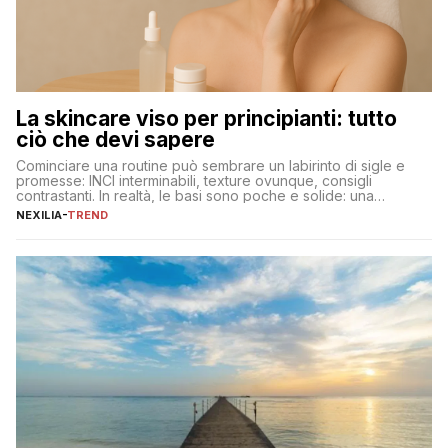
La skincare viso per principianti: tutto
ciò che devi sapere
Cominciare una routine può sembrare un labirinto di sigle e
promesse: INCI interminabili, texture ovunque, consigli
contrastanti. In realtà, le basi sono poche e solide: una
detersione delicata che non impoverisce, un’idratazione
NEXILIA
-
TREND
calibrata con sieri e creme ben formulati, e la fotoprotezione
ogni mattina per preservare i progressi. Da qui si costruisce
tutto il resto. […]