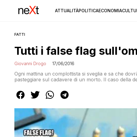
ATTUALITÀ
POLITICA
ECONOMIA
CULTU
FATTI
Tutti i false flag sull'o
Giovanni Drogo
17/06/2016
Ogni mattina un complottista si sveglia e sa che dovr
pasteggiare sul cadavere di un morto. Il caso della d
Unito e in Italia. E nel frattempo in redazione al Gi