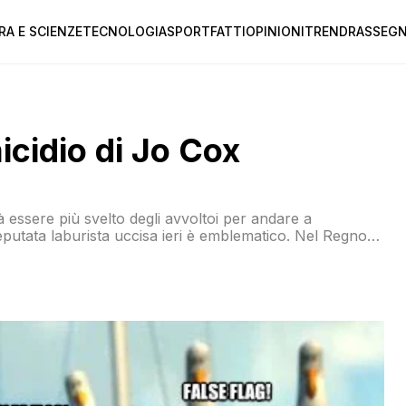
RA E SCIENZE
TECNOLOGIA
SPORT
FATTI
OPINIONI
TREND
RASSEGN
micidio di Jo Cox
à essere più svelto degli avvoltoi per andare a
eputata laburista uccisa ieri è emblematico. Nel Regno
ornale ci marciano sopra senza problemi