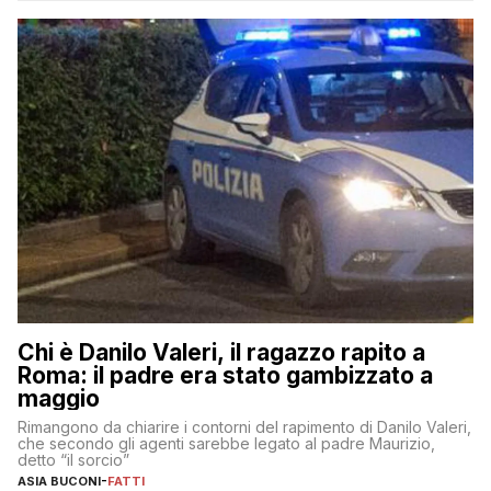
Chi è Danilo Valeri, il ragazzo rapito a
Roma: il padre era stato gambizzato a
maggio
Rimangono da chiarire i contorni del rapimento di Danilo Valeri,
che secondo gli agenti sarebbe legato al padre Maurizio,
detto “il sorcio”
ASIA BUCONI
-
FATTI