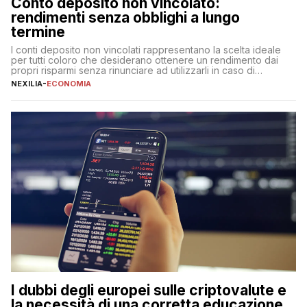
Conto deposito non vincolato:
rendimenti senza obblighi a lungo
termine
I conti deposito non vincolati rappresentano la scelta ideale
per tutti coloro che desiderano ottenere un rendimento dai
propri risparmi senza rinunciare ad utilizzarli in caso di
necessità. A differenza delle forme vincolate tradizionali,
NEXILIA
-
ECONOMIA
questa tipologia consente di accedere alle somme versate in
qualsiasi momento, offrendo un equilibrio tra sicurezza,
flessibilità e rendimento. Come funzionano […]
I dubbi degli europei sulle criptovalute e
la necessità di una corretta educazione