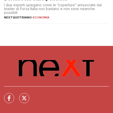
I due esperti spiegano come le “coperture” annunciate dal
leader di Forza Italia non bastano e non sono neanche
possibili
NEXTQUOTIDIANO
-
ECONOMIA