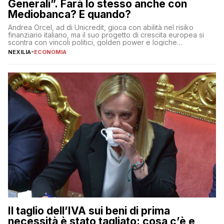
Generali”. Farà lo stesso anche con
Mediobanca? E quando?
Andrea Orcel, ad di Unicredit, gioca con abilità nel risiko
finanziario italiano, ma il suo progetto di crescita europea si
scontra con vincoli politici, golden power e logiche
protezionistiche. Orcel e la mossa su Generali Andrea Orcel,
NEXILIA
-
ECONOMIA
ad di Unicredit, continua a sorprendere per la sua capacità di
muoversi con decisione in un contesto finanziario […]
Il taglio dell’IVA sui beni di prima
necessità è stato tagliato: cosa c’è e