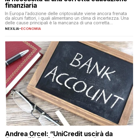
finanziaria
In Europa l’adozione delle criptovalute viene ancora frenata
da alcuni fattori, i quali alimentano un clima di incertezza. Una
delle cause principali è la mancanza di una corretta
educazione finanziaria, che impedisce ad una larga parte della
NEXILIA
-
ECONOMIA
popolazione di comprendere in modo adeguato il
funzionamento e le implicazioni di questi asset digitali. Dubbi
sulle criptovalute: […]
Andrea Orcel: “UniCredit uscirà da