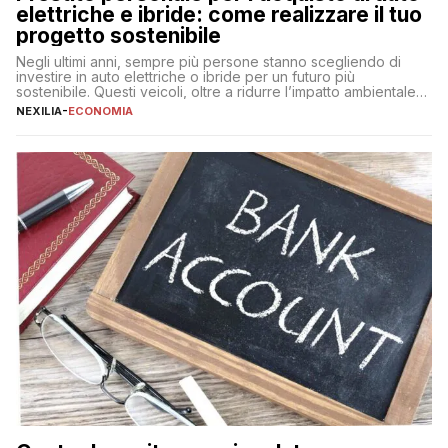
elettriche e ibride: come realizzare il tuo
progetto sostenibile
Negli ultimi anni, sempre più persone stanno scegliendo di
investire in auto elettriche o ibride per un futuro più
sostenibile. Questi veicoli, oltre a ridurre l’impatto ambientale,
offrono vantaggi economici a lungo termine, come minori costi
NEXILIA
-
ECONOMIA
di gestione e benefici fiscali. Tuttavia, l’acquisto di un’auto
nuova rappresenta un impegno finanziario significativo. Come
fare se non […]