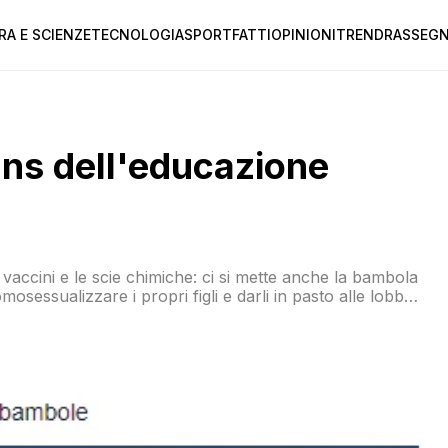
RA E SCIENZE
TECNOLOGIA
SPORT
FATTI
OPINIONI
TREND
RASSEGN
ans dell'educazione
vaccini e le scie chimiche: ci si mette anche la bambola
osessualizzare i propri figli e darli in pasto alle lobby
lobale