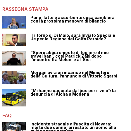
RASSEGNA STAMPA
Pane, latte e assorbenti: cosa cambierà
con la prossima manovra di bilancio
Il ritorno di Di Maio: sarà Inviato Speciale
Ue per la Regione del Golfo Persico?
“Spero abbia chiesto di togliere il mio
travel ban”, così Patrick Zaki dopo
l’incontro tra Meloni e al-Sisi
Morgan avrà un incarico nel Ministero
della Cultura, l’annuncio di Vittorio Sgarbi
“Mi hanno cacciata dal bus per il velo”: la
denuncia di Aicha a Modena
FAQ
Incidente stradale all’uscita di Novara:
morte due donne, arrestato un uomo alla
guida senza patente