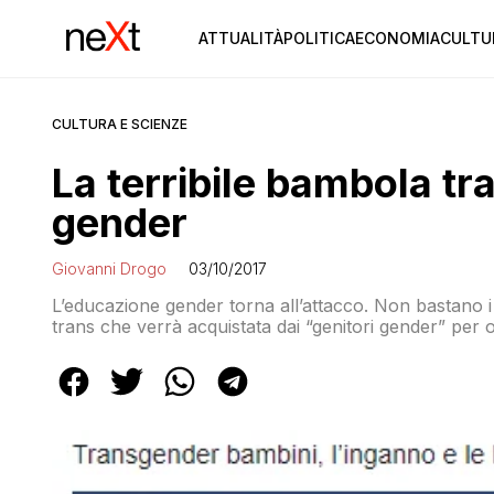
ATTUALITÀ
POLITICA
ECONOMIA
CULTU
CULTURA E SCIENZE
La terribile bambola tr
gender
Giovanni Drogo
03/10/2017
L’educazione gender torna all’attacco. Non bastano i 
trans che verrà acquistata dai “genitori gender” per om
pedofile del NWO che puntano alla depopolazione g