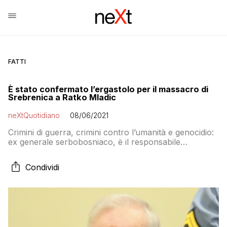
FATTI
È stato confermato l’ergastolo per il massacro di
Srebrenica a Ratko Mladic
neXtQuotidiano
08/06/2021
Crimini di guerra, crimini contro l’umanità e genocidio:
ex generale serbobosniaco, è il responsabile
dell’uccisione, nel luglio 1995, di circa 8mila tra ragazzi
e uomini musulmani della Bosnia orientale.
Condividi