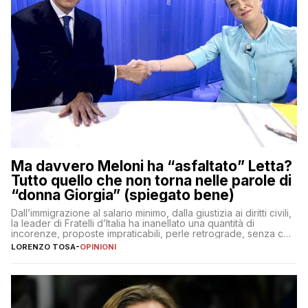
Ma davvero Meloni ha “asfaltato” Letta?
Tutto quello che non torna nelle parole di
“donna Giorgia” (spiegato bene)
Dall’immigrazione al salario minimo, dalla giustizia ai diritti civili,
la leader di Fratelli d’Italia ha inanellato una quantità di
incorenze, proposte impraticabili, perle retrograde, senza che
nessuno – a destra come a sinistra – glielo abbia fatto notare
LORENZO TOSA
-
OPINIONI