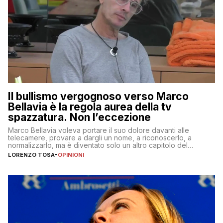
Il bullismo vergognoso verso Marco
Bellavia è la regola aurea della tv
spazzatura. Non l’eccezione
Marco Bellavia voleva portare il suo dolore davanti alle
telecamere, provare a dargli un nome, a riconoscerlo, a
normalizzarlo, ma è diventato solo un altro capitolo del
copione
LORENZO TOSA
-
OPINIONI