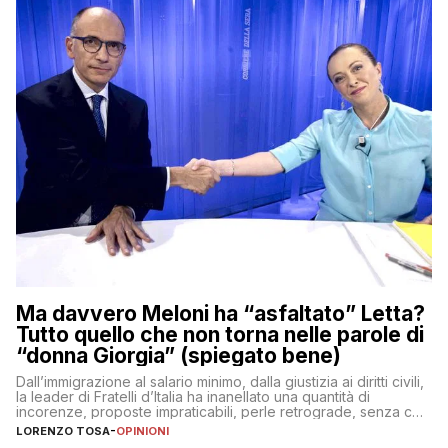
Ma davvero Meloni ha “asfaltato” Letta?
Tutto quello che non torna nelle parole di
“donna Giorgia” (spiegato bene)
Dall’immigrazione al salario minimo, dalla giustizia ai diritti civili,
la leader di Fratelli d’Italia ha inanellato una quantità di
incorenze, proposte impraticabili, perle retrograde, senza che
nessuno – a destra come a sinistra – glielo abbia fatto notare
LORENZO TOSA
-
OPINIONI