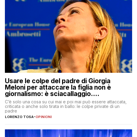
Usare le colpe del padre di Giorgia
Meloni per attaccare la figlia non è
giornalismo: è sciacallaggio.
Dimostriamo di essere diversi
C’è solo una cosa su cui mai e poi mai può essere attaccata,
criticata o anche solo tirata in ballo: le colpe private di un
padre
LORENZO TOSA
-
OPINIONI