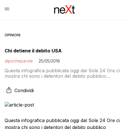
OPINIONI
Chi detiene il debito USA
dipocheparole
25/05/2016
Questa infografica pubblicata oggi dal Sole 24 Ore ci
mostra chi sono i detentori del debito pubblico
americano: la notizia è che dopo Cina e Giappone
sono le Isole Cayman e l’Irlanda i terzi classificati in
Condividi
questa graduatoria. Scrive Alessandro Plateroti: La
corsa ai bond di Washington ha dato alla piazza di
Dublino – composta […]
Questa infografica pubblicata oggi dal Sole 24 Ore ci
mostra chi sono i detentori del debito pubblico