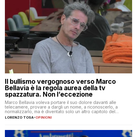
Il bullismo vergognoso verso Marco
Bellavia è la regola aurea della tv
spazzatura. Non l’eccezione
Marco Bellavia voleva portare il suo dolore davanti alle
telecamere, provare a dargli un nome, a riconoscerlo, a
normalizzarlo, ma è diventato solo un altro capitolo del
copione
LORENZO TOSA
-
OPINIONI