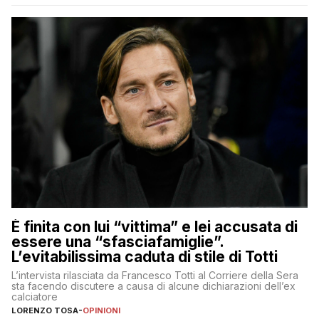
È finita con lui “vittima” e lei accusata di
essere una “sfasciafamiglie”.
L’evitabilissima caduta di stile di Totti
L’intervista rilasciata da Francesco Totti al Corriere della Sera
sta facendo discutere a causa di alcune dichiarazioni dell’ex
calciatore
LORENZO TOSA
-
OPINIONI