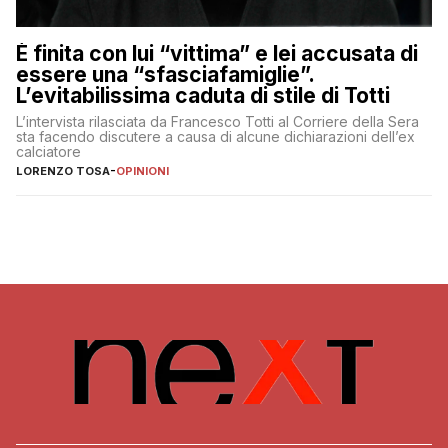
È finita con lui “vittima” e lei accusata di
essere una “sfasciafamiglie”.
L’evitabilissima caduta di stile di Totti
L’intervista rilasciata da Francesco Totti al Corriere della Sera
sta facendo discutere a causa di alcune dichiarazioni dell’ex
calciatore
LORENZO TOSA
-
OPINIONI