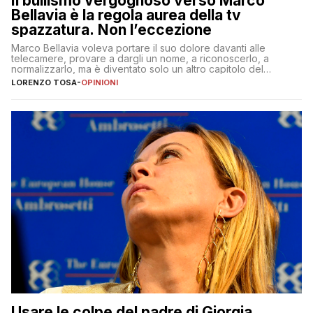
Il bullismo vergognoso verso Marco
Bellavia è la regola aurea della tv
spazzatura. Non l’eccezione
Marco Bellavia voleva portare il suo dolore davanti alle
telecamere, provare a dargli un nome, a riconoscerlo, a
normalizzarlo, ma è diventato solo un altro capitolo del
copione
LORENZO TOSA
-
OPINIONI
Usare le colpe del padre di Giorgia