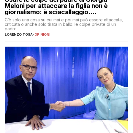
Meloni per attaccare la figlia non è
giornalismo: è sciacallaggio.
Dimostriamo di essere diversi
C’è solo una cosa su cui mai e poi mai può essere attaccata,
criticata o anche solo tirata in ballo: le colpe private di un
padre
LORENZO TOSA
-
OPINIONI