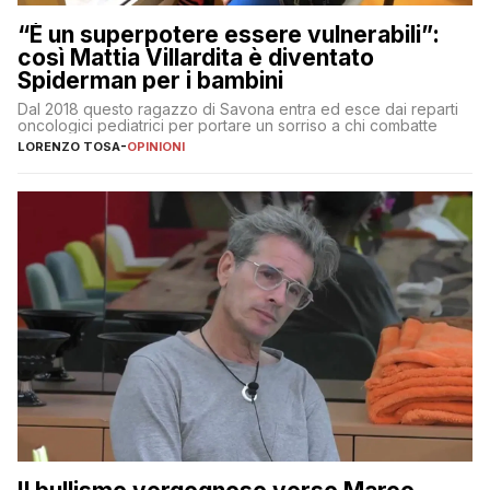
“È un superpotere essere vulnerabili”:
così Mattia Villardita è diventato
Spiderman per i bambini
Dal 2018 questo ragazzo di Savona entra ed esce dai reparti
oncologici pediatrici per portare un sorriso a chi combatte
LORENZO TOSA
-
OPINIONI