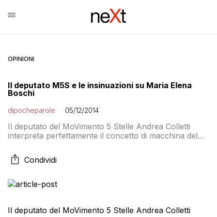
OPINIONI
Il deputato M5S e le insinuazioni su Maria Elena
Boschi
dipocheparole
05/12/2014
Il deputato del MoVimento 5 Stelle Andrea Colletti
interpreta perfettamente il concetto di macchina del
fango con un’insinuazione su Maria Elena Boschi in
questo status pubblicato poco fa su Facebook: E
Condividi
quando qualcuno gli fa notare l’enormità
dell’affermazione, Colletti risponde così:
Il deputato del MoVimento 5 Stelle Andrea Colletti