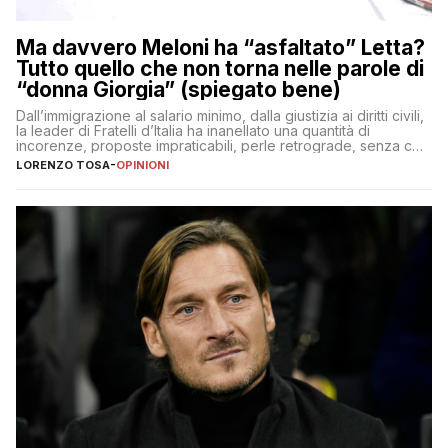
Ma davvero Meloni ha “asfaltato” Letta?
Tutto quello che non torna nelle parole di
“donna Giorgia” (spiegato bene)
Dall’immigrazione al salario minimo, dalla giustizia ai diritti civili,
la leader di Fratelli d’Italia ha inanellato una quantità di
incorenze, proposte impraticabili, perle retrograde, senza che
nessuno – a destra come a sinistra – glielo abbia fatto notare
LORENZO TOSA
-
OPINIONI