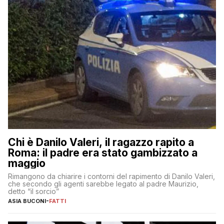
Chi è Danilo Valeri, il ragazzo rapito a
Roma: il padre era stato gambizzato a
maggio
Rimangono da chiarire i contorni del rapimento di Danilo Valeri,
che secondo gli agenti sarebbe legato al padre Maurizio,
detto “il sorcio”
ASIA BUCONI
-
FATTI