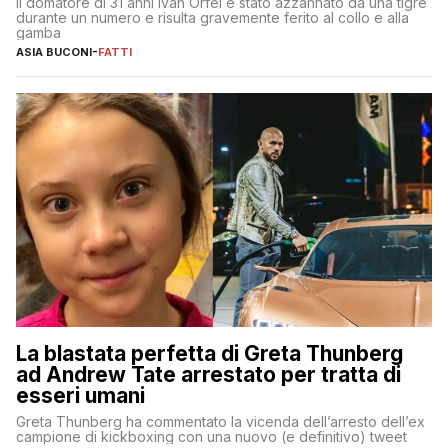
Il domatore di 31 anni Ivan Orfei è stato azzannato da una tigre
durante un numero e risulta gravemente ferito al collo e alla
gamba
ASIA BUCONI
-
FATTI
La blastata perfetta di Greta Thunberg
ad Andrew Tate arrestato per tratta di
esseri umani
Greta Thunberg ha commentato la vicenda dell’arresto dell’ex
campione di kickboxing con una nuovo (e definitivo) tweet