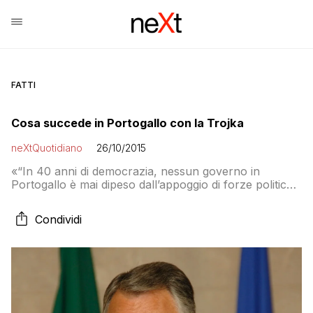
FATTI
Cosa succede in Portogallo con la Trojka
neXtQuotidiano
26/10/2015
«“In 40 anni di democrazia, nessun governo in
Portogallo è mai dipeso dall’appoggio di forze politiche
antieuropeiste, di forze politiche che chiedono di
abrogare il Trattato di Lisbona, il Fiscal Compact, il
Condividi
Patto di crescita e di stabilità, lo smantellamento
dell’unione monetaria e di portare il Portogallo fuori
dall’Euro», dice il presidente che dà l’incarico di
formare il governo a chi ha perso le elezioni