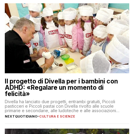
Il progetto di Divella per i bambini con
ADHD: «Regalare un momento di
felicità»
Divella ha lanciato due progetti, entrambi gratuiti, Piccoli
pasticceri e Piccoli pastai con Divella rivolto alle scuole
primarie e secondarie, alle ludoteche e alle associazioni
pugliesi che si occupano di bambini con ADHD
NEXTQUOTIDIANO
-
CULTURA E SCIENZE