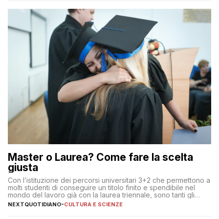
Master o Laurea? Come fare la scelta
giusta
Con l’istituzione dei percorsi universitari 3+2 che permettono a
molti studenti di conseguire un titolo finito e spendibile nel
mondo del lavoro già con la laurea triennale, sono tanti gli
interrogativi che si pongono gli studenti una volta raggiunto
NEXTQUOTIDIANO
-
CULTURA E SCIENZE
l’obiettivo di primo livello