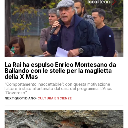
La Rai ha espulso Enrico Montesano da
Ballando con le stelle per la maglietta
della X Mas
“Comportamento inaccettabile”: con questa motivazione
l’attore è stato allontanato dal cast del programma. L’Anpi:
“Doveroso”
NEXTQUOTIDIANO
-
CULTURA E SCIENZE