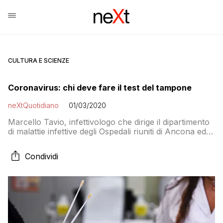
CULTURA E SCIENZE
Coronavirus: chi deve fare il test del tampone
neXtQuotidiano
01/03/2020
Marcello Tavio, infettivologo che dirige il dipartimento
di malattie infettive degli Ospedali riuniti di Ancona ed è
presidente della Società Italiana Malattie Infettive e
Tropicali, lo spiega in un’intervista al Mattino
Condividi