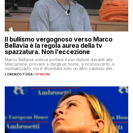
Il bullismo vergognoso verso Marco
Bellavia è la regola aurea della tv
spazzatura. Non l’eccezione
Marco Bellavia voleva portare il suo dolore davanti alle
telecamere, provare a dargli un nome, a riconoscerlo, a
normalizzarlo, ma è diventato solo un altro capitolo del
copione
LORENZO TOSA
-
OPINIONI