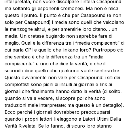
interpretata, non vuole discolpare l’intera Casapound
ma soltanto gli esponenti cremonesi. Ma non è mica
questo il punto. Il punto è che per Casapound (e non
solo per Casapound) i media sono quelli che veicolano
le menzogne altrui, e per smentirle loro citano… un
media. Un cretese bugiardo non saprebbe fare di
meglio. Qual è la differenza tra i “media compiacenti” di
cui parla CPI e quello che linkano loro? Purtroppo ciò
che sembra è che la differenza tra un “media
compiacente” e uno che dice la verità, è che il
secondo dice quello che qualcuno vuole sentirsi dire.
Questo ovviamente non vale per Casapound: i siti dei
complottisti sono pieni di insulti ai giornali e link ai
giornali che finalmente hanno detto la verità (di solito,
quando si va a vedere, si scopre poi che sono
traduzioni male interpretate; ma questo è un dettaglio).
Ecco perché i giornali dovrebbero preoccuparsi
quando i propri lettori li eleggono a Latori Ultimi Della
Verità Rivelata. Se lo fanno, di sicuro loro stanno