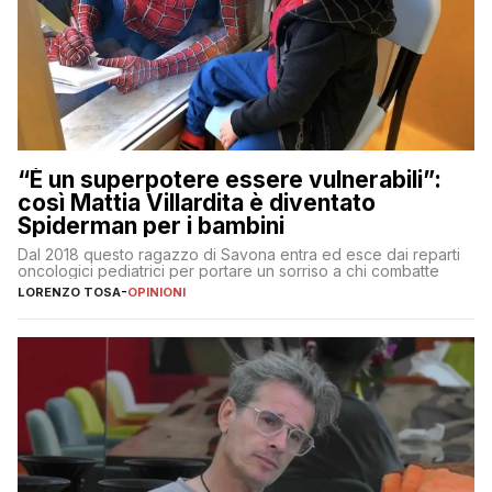
“È un superpotere essere vulnerabili”:
così Mattia Villardita è diventato
Spiderman per i bambini
Dal 2018 questo ragazzo di Savona entra ed esce dai reparti
oncologici pediatrici per portare un sorriso a chi combatte
LORENZO TOSA
-
OPINIONI