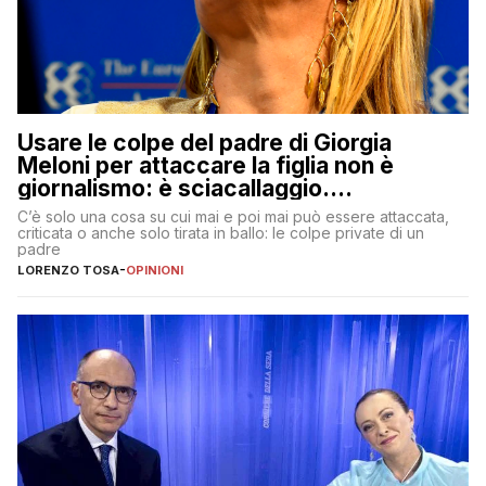
Usare le colpe del padre di Giorgia
Meloni per attaccare la figlia non è
giornalismo: è sciacallaggio.
Dimostriamo di essere diversi
C’è solo una cosa su cui mai e poi mai può essere attaccata,
criticata o anche solo tirata in ballo: le colpe private di un
padre
LORENZO TOSA
-
OPINIONI