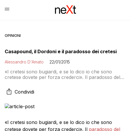
OPINIONI
Casapound, il Dordoni e il paradosso dei cretesi
Alessandro D'Amato
22/01/2015
«I cretesi sono bugiardi, e se lo dico io che sono
cretese dovete per forza crederci». Il paradosso del
mentitore è forse la cosa più interessante da citare per
spiegare quanto sta accadendo a margine della
Condividi
faccenda del Dordoni. I fascisti del terzo millennio
linkano infatti questa foto con un articolo di giornale
per esecrare […]
«I cretesi sono bugiardi, e se lo dico io che sono
cretese dovete per forza crederci». Il
paradosso del