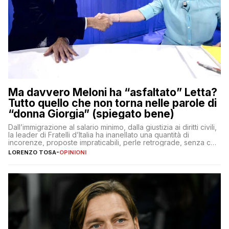
Ma davvero Meloni ha “asfaltato” Letta?
Tutto quello che non torna nelle parole di
“donna Giorgia” (spiegato bene)
Dall’immigrazione al salario minimo, dalla giustizia ai diritti civili,
la leader di Fratelli d’Italia ha inanellato una quantità di
incorenze, proposte impraticabili, perle retrograde, senza che
nessuno – a destra come a sinistra – glielo abbia fatto notare
LORENZO TOSA
-
OPINIONI