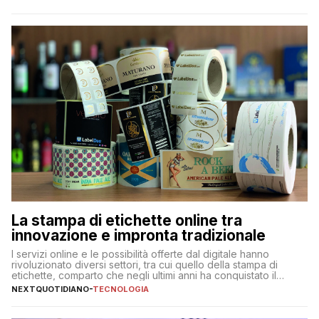
La stampa di etichette online tra
innovazione e impronta tradizionale
I servizi online e le possibilità offerte dal digitale hanno
rivoluzionato diversi settori, tra cui quello della stampa di
etichette, comparto che negli ultimi anni ha conquistato il
mercato quasi come un mondo a sé, indipendentemente dagli
NEXTQUOTIDIANO
-
TECNOLOGIA
altri prodotti stampati. Sono diverse, infatti, le aziende
specializzate online nella stampa di etichette adesive, con
proposte e […]