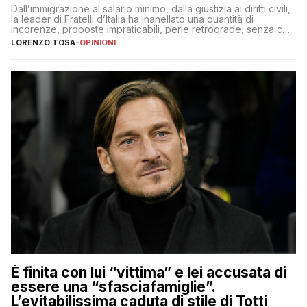
Dall’immigrazione al salario minimo, dalla giustizia ai diritti civili,
la leader di Fratelli d’Italia ha inanellato una quantità di
incorenze, proposte impraticabili, perle retrograde, senza che
nessuno – a destra come a sinistra – glielo abbia fatto notare
LORENZO TOSA
-
OPINIONI
È finita con lui “vittima” e lei accusata di
essere una “sfasciafamiglie”.
L’evitabilissima caduta di stile di Totti