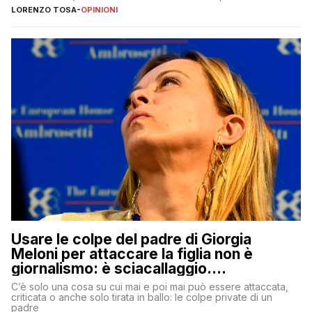
copione
LORENZO TOSA
-
OPINIONI
Usare le colpe del padre di Giorgia
Meloni per attaccare la figlia non è
giornalismo: è sciacallaggio.
Dimostriamo di essere diversi
C’è solo una cosa su cui mai e poi mai può essere attaccata,
criticata o anche solo tirata in ballo: le colpe private di un
padre