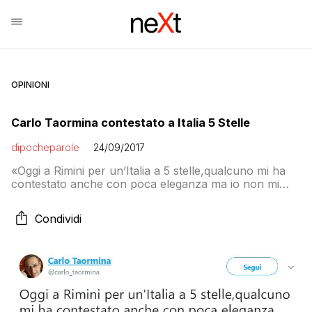
OPINIONI
Carlo Taormina contestato a Italia 5 Stelle
dipocheparole
24/09/2017
«Oggi a Rimini per un’Italia a 5 stelle,qualcuno mi ha
contestato anche con poca eleganza ma io non mi
impressiono e ci metto la faccia.W M5S»: dev’essere
un tipico esempio di amore non corrisposto quello tra
Condividi
l’avvocato Carlo Taormina e il MoVimento 5 Stelle, che
ieri è stato brutalmente friendzonato dagli attivisti a
Rimini durante […]