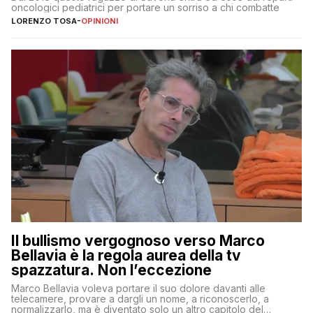
oncologici pediatrici per portare un sorriso a chi combatte
LORENZO TOSA
-
OPINIONI
Il bullismo vergognoso verso Marco
Bellavia è la regola aurea della tv
spazzatura. Non l’eccezione
Marco Bellavia voleva portare il suo dolore davanti alle
telecamere, provare a dargli un nome, a riconoscerlo, a
normalizzarlo, ma è diventato solo un altro capitolo del