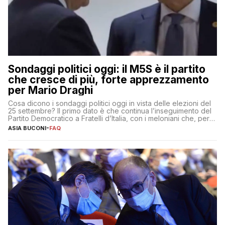
Sondaggi politici oggi: il M5S è il partito
che cresce di più, forte apprezzamento
per Mario Draghi
Cosa dicono i sondaggi politici oggi in vista delle elezioni del
25 settembre? Il primo dato è che continua l’inseguimento del
Partito Democratico a Fratelli d’Italia, con i meloniani che, però,
sembrano accumulare sempre più distacco affermandosi come
ASIA BUCONI
-
FAQ
primo partito con il 24% (+0,7% rispetto a fine luglio), un
punto davanti ai dem (al 23%). […]