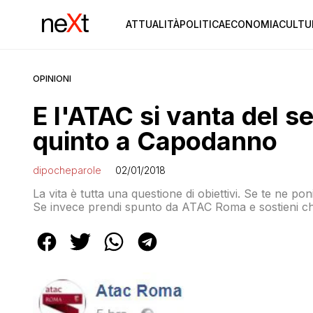
ATTUALITÀ
POLITICA
ECONOMIA
CULTU
OPINIONI
E l'ATAC si vanta del se
quinto a Capodanno
dipocheparole
02/01/2018
La vita è tutta una questione di obiettivi. Se te ne pon
Se invece prendi spunto da ATAC Roma e sostieni che 
già fai è praticamente regolare, allora è fatta. E la m