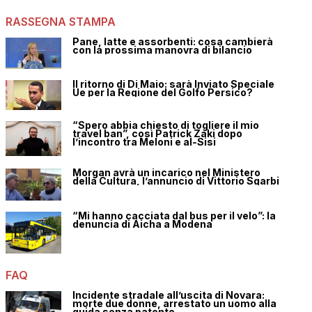
RASSEGNA STAMPA
Pane, latte e assorbenti: cosa cambierà
con la prossima manovra di bilancio
Il ritorno di Di Maio: sarà Inviato Speciale
Ue per la Regione del Golfo Persico?
“Spero abbia chiesto di togliere il mio
travel ban”, così Patrick Zaki dopo
l’incontro tra Meloni e al-Sisi
Morgan avrà un incarico nel Ministero
della Cultura, l’annuncio di Vittorio Sgarbi
“Mi hanno cacciata dal bus per il velo”: la
denuncia di Aicha a Modena
FAQ
Incidente stradale all’uscita di Novara:
morte due donne, arrestato un uomo alla
guida senza patente