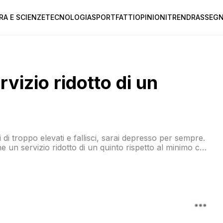
RA E SCIENZE
TECNOLOGIA
SPORT
FATTI
OPINIONI
TREND
RASSEGN
rvizio ridotto di un
i di troppo elevati e fallisci, sarai depresso per sempre.
un servizio ridotto di un quinto rispetto al minimo che
unicipalizzata dei trasporti romana, […]