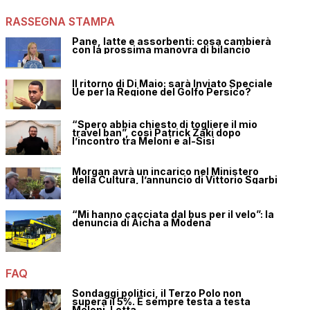
RASSEGNA STAMPA
Pane, latte e assorbenti: cosa cambierà
con la prossima manovra di bilancio
Il ritorno di Di Maio: sarà Inviato Speciale
Ue per la Regione del Golfo Persico?
“Spero abbia chiesto di togliere il mio
travel ban”, così Patrick Zaki dopo
l’incontro tra Meloni e al-Sisi
Morgan avrà un incarico nel Ministero
della Cultura, l’annuncio di Vittorio Sgarbi
“Mi hanno cacciata dal bus per il velo”: la
denuncia di Aicha a Modena
FAQ
Sondaggi politici, il Terzo Polo non
supera il 5%. È sempre testa a testa
Meloni-Letta