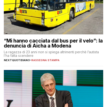
“Mi hanno cacciata dal bus per il velo”: la
denuncia di Aicha a Modena
La ragazza di 23 anni non si spiega altrimenti perchè l’autista
l’ha fatta scendere
NEXTQUOTIDIANO
-
RASSEGNA STAMPA