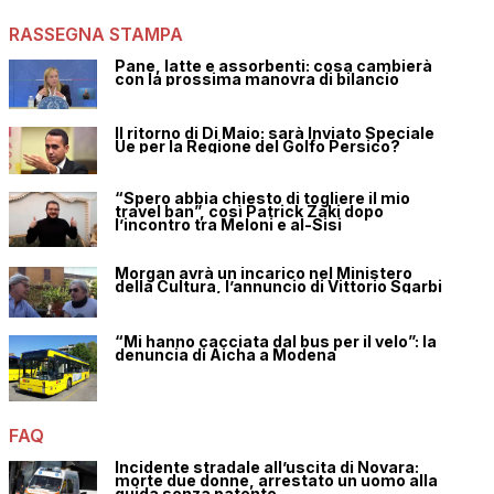
RASSEGNA STAMPA
Pane, latte e assorbenti: cosa cambierà
con la prossima manovra di bilancio
Il ritorno di Di Maio: sarà Inviato Speciale
Ue per la Regione del Golfo Persico?
“Spero abbia chiesto di togliere il mio
travel ban”, così Patrick Zaki dopo
l’incontro tra Meloni e al-Sisi
Morgan avrà un incarico nel Ministero
della Cultura, l’annuncio di Vittorio Sgarbi
“Mi hanno cacciata dal bus per il velo”: la
denuncia di Aicha a Modena
FAQ
Incidente stradale all’uscita di Novara:
morte due donne, arrestato un uomo alla
guida senza patente