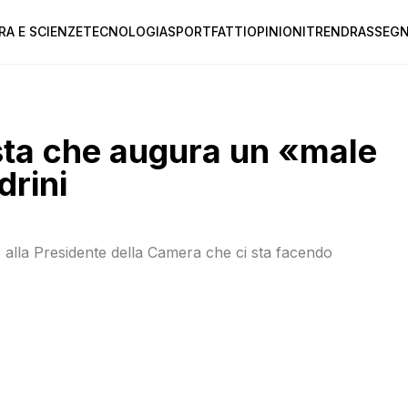
RA E SCIENZE
TECNOLOGIA
SPORT
FATTI
OPINIONI
TREND
RASSEGN
ista che augura un «male
drini
e alla Presidente della Camera che ci sta facendo