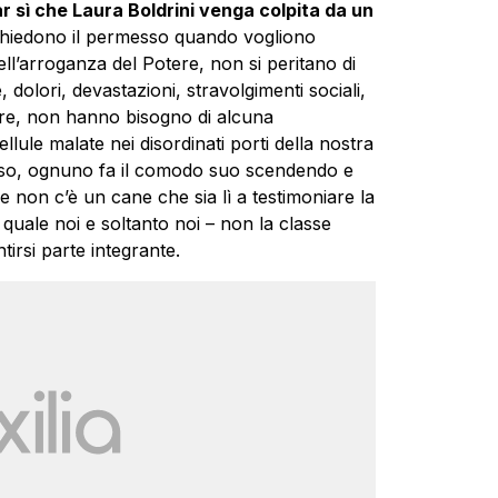
ar sì che Laura Boldrini venga colpita da un
i chiedono il permesso quando vogliono
dell’arroganza del Potere, non si peritano di
olori, devastazioni, stravolgimenti sociali,
ire, non hanno bisogno di alcuna
lule malate nei disordinati porti della nostra
sso, ognuno fa il comodo suo scendendo e
ve non c’è un cane che sia lì a testimoniare la
l quale noi e soltanto noi – non la classe
ntirsi parte integrante.