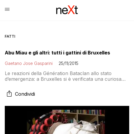
FATTI
Abu Miau e gli altri: tutti i gattini di Bruxelles
Gaetano Jose Gasparini
25/11/2015
Le reazioni della Génération Bataclan allo stato
d’emergenza: a Bruxelles si è verificata una curiosa
revisione della comunicazione fra autorità e società
civile tanto nella forma quanto nel contenuto,
Condividi
un’intesa e un’informalità nata da un contesto estremo
di stato di pericolo