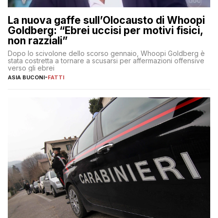
La nuova gaffe sull’Olocausto di Whoopi
Goldberg: “Ebrei uccisi per motivi fisici,
non razziali”
Dopo lo scivolone dello scorso gennaio, Whoopi Goldberg è
stata costretta a tornare a scusarsi per affermazioni offensive
verso gli ebrei
ASIA BUCONI
-
FATTI