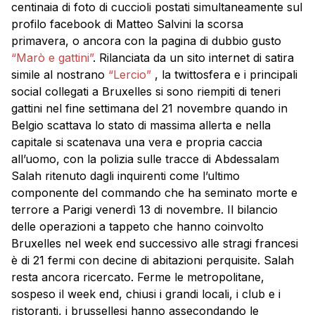
centinaia di foto di cuccioli postati simultaneamente sul
profilo facebook di Matteo Salvini la scorsa
primavera, o ancora con la pagina di dubbio gusto
“Marò e gattini”
. Rilanciata da un sito internet di satira
simile al nostrano
“Lercio”
, la twittosfera e i principali
social collegati a Bruxelles si sono riempiti di teneri
gattini nel fine settimana del 21 novembre quando in
Belgio scattava lo stato di massima allerta e nella
capitale si scatenava una vera e propria caccia
all’uomo, con la polizia sulle tracce di Abdessalam
Salah ritenuto dagli inquirenti come l’ultimo
componente del commando che ha seminato morte e
terrore a Parigi venerdì 13 di novembre. Il bilancio
delle operazioni a tappeto che hanno coinvolto
Bruxelles nel week end successivo alle stragi francesi
è di 21 fermi con decine di abitazioni perquisite. Salah
resta ancora ricercato. Ferme le metropolitane,
sospeso il week end, chiusi i grandi locali, i club e i
ristoranti, i brussellesi hanno assecondando le