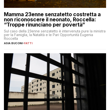
Mamma 23enne senzatetto costretta a
non riconoscere il neonato, Roccella:
“Troppe rinunciano per povertà”
Sul caso della 23enne senzatetto è intervenuta pure la ministra
per la Famiglia, la Natalità e le Pari Opportunità Eugenia
Roccella
ASIA BUCONI
-
FATTI