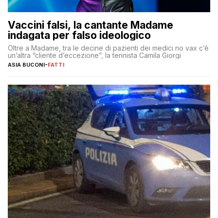
Vaccini falsi, la cantante Madame
indagata per falso ideologico
Oltre a Madame, tra le decine di pazienti dei medici no vax c’è
un’altra “cliente d’eccezione”, la tennista Camila Giorgi
ASIA BUCONI
-
FATTI