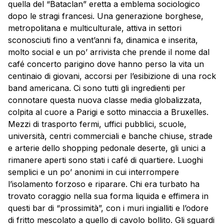
quella del “Bataclan” eretta a emblema sociologico
dopo le stragi francesi. Una generazione borghese,
metropolitana e multiculturale, attiva in settori
sconosciuti fino a vent’anni fa, dinamica e inserita,
molto social e un po’ arrivista che prende il nome dal
café concerto parigino dove hanno perso la vita un
centinaio di giovani, accorsi per l’esibizione di una rock
band americana. Ci sono tutti gli ingredienti per
connotare questa nuova classe media globalizzata,
colpita al cuore a Parigi e sotto minaccia a Bruxelles.
Mezzi di trasporto fermi, uffici pubblici, scuole,
università, centri commerciali e banche chiuse, strade
e arterie dello shopping pedonale deserte, gli unici a
rimanere aperti sono stati i café di quartiere. Luoghi
semplici e un po’ anonimi in cui interrompere
l’isolamento forzoso e riparare. Chi era turbato ha
trovato coraggio nella sua forma liquida e effimera in
questi bar di “prossimità”, con i muri ingialliti e l’odore
di fritto mescolato a quello di cavolo bollito. Gli sguardi