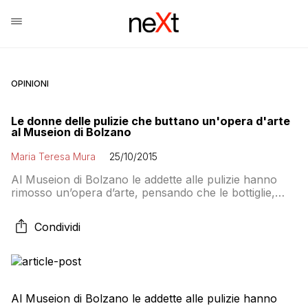
OPINIONI
Le donne delle pulizie che buttano un'opera d'arte
al Museion di Bolzano
Maria Teresa Mura
25/10/2015
Al Museion di Bolzano le addette alle pulizie hanno
rimosso un’opera d’arte, pensando che le bottiglie,
bicchiere e ghirlande sparse per terra fossero i resti di
una festa. Si trattava invece dell’opera “Dove andiamo
Condividi
a ballare questa sera?” delle artiste Goldschmied &
Chiari. “I precedenti illustri ci sono tutti, dalla vasca di
Joseph Beuys alla […]
Al Museion di Bolzano le addette alle pulizie hanno