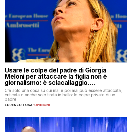
Usare le colpe del padre di Giorgia
Meloni per attaccare la figlia non è
giornalismo: è sciacallaggio.
Dimostriamo di essere diversi
C’è solo una cosa su cui mai e poi mai può essere attaccata,
criticata o anche solo tirata in ballo: le colpe private di un
padre
LORENZO TOSA
-
OPINIONI