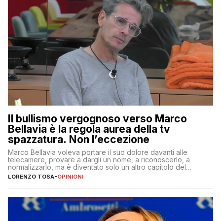
Il bullismo vergognoso verso Marco
Bellavia è la regola aurea della tv
spazzatura. Non l’eccezione
Marco Bellavia voleva portare il suo dolore davanti alle
telecamere, provare a dargli un nome, a riconoscerlo, a
normalizzarlo, ma è diventato solo un altro capitolo del
copione
LORENZO TOSA
-
OPINIONI