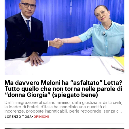
Ma davvero Meloni ha “asfaltato” Letta?
Tutto quello che non torna nelle parole di
“donna Giorgia” (spiegato bene)
Dall’immigrazione al salario minimo, dalla giustizia ai diritti civili,
la leader di Fratelli d’Italia ha inanellato una quantità di
incorenze, proposte impraticabili, perle retrograde, senza che
nessuno – a destra come a sinistra – glielo abbia fatto notare
LORENZO TOSA
-
OPINIONI