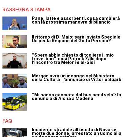
RASSEGNA STAMPA
Pane, latte e assorbenti: cosa cambierà
con la prossima manovra di bilancio
Il ritorno di Di Maio: sarà Inviato Speciale
Ue per la Regione del Golfo Persico?
“Spero abbia chiesto di togliere il mio
travel ban”, così Patrick Zaki dopo
l’incontro tra Meloni e al-Sisi
Morgan avrà un incarico nel Ministero
della Cultura, l’annuncio di Vittorio Sgarbi
“Mi hanno cacciata dal bus per il velo”: la
denuncia di Aicha a Modena
FAQ
Incidente stradale all’uscita di Novara:
morte due donne, arrestato un uomo alla
guida senza patente