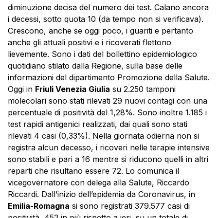
diminuzione decisa del numero dei test. Calano ancora
i decessi, sotto quota 10 (da tempo non si verificava).
Crescono, anche se oggi poco, i guariti e pertanto
anche gli attuali positivi e i ricoverati flettono
lievemente. Sono i dati del bollettino epidemiologico
quotidiano stilato dalla Regione, sulla base delle
informazioni del dipartimento Promozione della Salute.
Oggi in
Friuli Venezia Giulia
su 2.250 tamponi
molecolari sono stati rilevati 29 nuovi contagi con una
percentuale di positività del 1,28%. Sono inoltre 1.185 i
test rapidi antigenici realizzati, dai quali sono stati
rilevati 4 casi (0,33%). Nella giornata odierna non si
registra alcun decesso, i ricoveri nelle terapie intensive
sono stabili e pari a 16 mentre si riducono quelli in altri
reparti che risultano essere 72. Lo comunica il
vicegovernatore con delega alla Salute, Riccardo
Riccardi. Dall’inizio dell’epidemia da Coronavirus, in
Emilia-Romagna
si sono registrati 379.577 casi di
positività, 452 in più rispetto a ieri, su un totale di