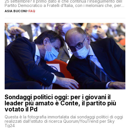
25 settembre? Il primo dato è che continua l’inseguimento del
Partito Democratico a Fratelli d’Italia, con i meloniani che, però,
sembrano accumulare sempre più distacco affermandosi come
ASIA BUCONI
-
FAQ
primo partito con il 24% (+0,7% rispetto a fine luglio), un
punto davanti ai dem (al 23%). […]
Sondaggi politici oggi: per i giovani il
leader più amato è Conte, il partito più
votato il Pd
Questa è la fotografia immortalata dai sondaggi politici di oggi
realizzati dall’istituto di ricerca Quorum/YouTrend per Sky
Tg24