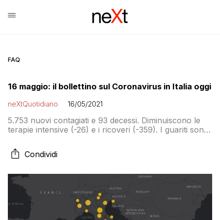
FAQ
16 maggio: il bollettino sul Coronavirus in Italia oggi
neXtQuotidiano
16/05/2021
5.753 nuovi contagiati e 93 decessi. Diminuiscono le
terapie intensive (-26) e i ricoveri (-359). I guariti sono
9.603 e il tasso di positività sale al 2,8 per cento
Condividi