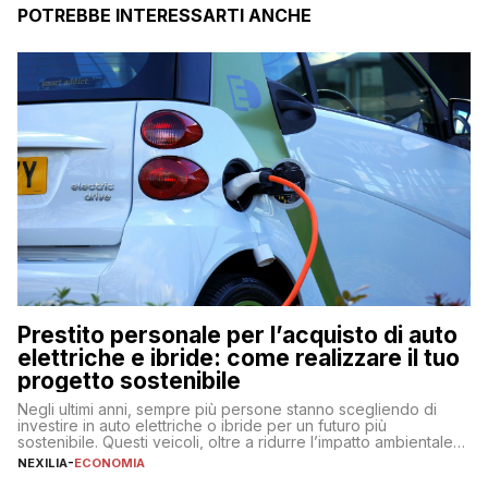
POTREBBE INTERESSARTI ANCHE
Prestito personale per l’acquisto di auto
elettriche e ibride: come realizzare il tuo
progetto sostenibile
Negli ultimi anni, sempre più persone stanno scegliendo di
investire in auto elettriche o ibride per un futuro più
sostenibile. Questi veicoli, oltre a ridurre l’impatto ambientale,
offrono vantaggi economici a lungo termine, come minori costi
NEXILIA
-
ECONOMIA
di gestione e benefici fiscali. Tuttavia, l’acquisto di un’auto