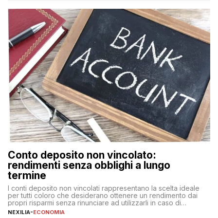
nuova rappresenta un impegno finanziario significativo. Come
fare se non […]
Conto deposito non vincolato:
rendimenti senza obblighi a lungo
termine
I conti deposito non vincolati rappresentano la scelta ideale
per tutti coloro che desiderano ottenere un rendimento dai
propri risparmi senza rinunciare ad utilizzarli in caso di
necessità. A differenza delle forme vincolate tradizionali,
NEXILIA
-
ECONOMIA
questa tipologia consente di accedere alle somme versate in