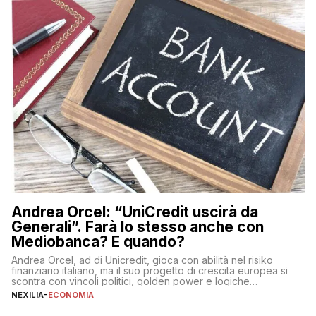
Andrea Orcel: “UniCredit uscirà da
Generali”. Farà lo stesso anche con
Mediobanca? E quando?
Andrea Orcel, ad di Unicredit, gioca con abilità nel risiko
finanziario italiano, ma il suo progetto di crescita europea si
scontra con vincoli politici, golden power e logiche
protezionistiche. Orcel e la mossa su Generali Andrea Orcel,
NEXILIA
-
ECONOMIA
ad di Unicredit, continua a sorprendere per la sua capacità di
muoversi con decisione in un contesto finanziario […]