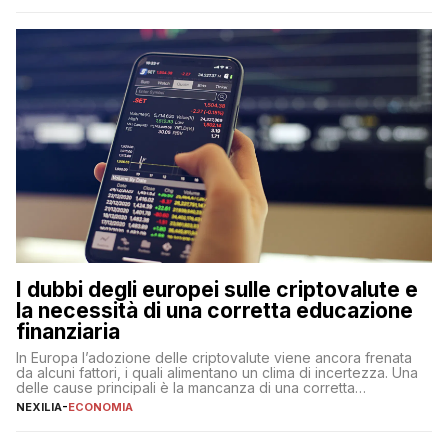
qualsiasi momento, offrendo un equilibrio tra sicurezza,
flessibilità e rendimento. Come funzionano […]
I dubbi degli europei sulle criptovalute e
la necessità di una corretta educazione
finanziaria
In Europa l’adozione delle criptovalute viene ancora frenata
da alcuni fattori, i quali alimentano un clima di incertezza. Una
delle cause principali è la mancanza di una corretta
educazione finanziaria, che impedisce ad una larga parte della
NEXILIA
-
ECONOMIA
popolazione di comprendere in modo adeguato il
funzionamento e le implicazioni di questi asset digitali. Dubbi
sulle criptovalute: […]