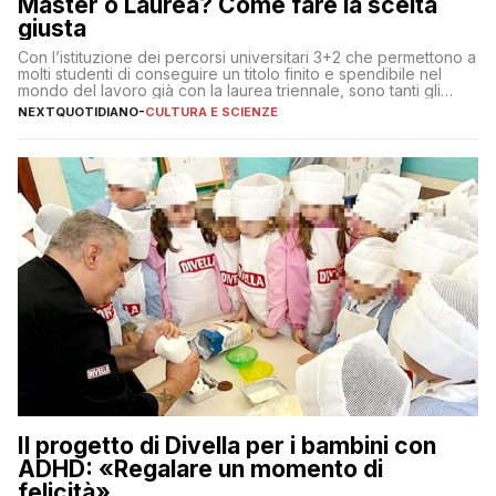
Master o Laurea? Come fare la scelta
giusta
Con l’istituzione dei percorsi universitari 3+2 che permettono a
molti studenti di conseguire un titolo finito e spendibile nel
mondo del lavoro già con la laurea triennale, sono tanti gli
interrogativi che si pongono gli studenti una volta raggiunto
NEXTQUOTIDIANO
-
CULTURA E SCIENZE
l’obiettivo di primo livello
Il progetto di Divella per i bambini con
ADHD: «Regalare un momento di
felicità»