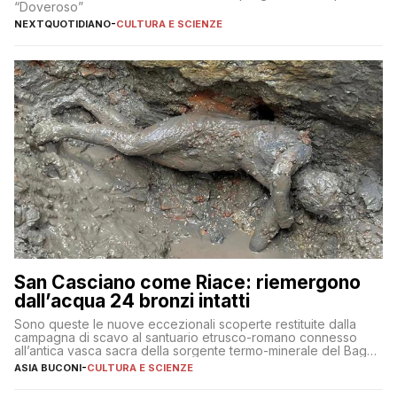
“Doveroso”
NEXTQUOTIDIANO
-
CULTURA E SCIENZE
San Casciano come Riace: riemergono
dall’acqua 24 bronzi intatti
Sono queste le nuove eccezionali scoperte restituite dalla
campagna di scavo al santuario etrusco-romano connesso
all’antica vasca sacra della sorgente termo-minerale del Bagno
Grande
ASIA BUCONI
-
CULTURA E SCIENZE