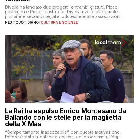
Divella ha lanciato due progetti, entrambi gratuiti, Piccoli
pasticceri e Piccoli pastai con Divella rivolto alle scuole
primarie e secondarie, alle ludoteche e alle associazioni
pugliesi che si occupano di bambini con ADHD
NEXTQUOTIDIANO
-
CULTURA E SCIENZE
La Rai ha espulso Enrico Montesano da
Ballando con le stelle per la maglietta
della X Mas
“Comportamento inaccettabile”: con questa motivazione
l’attore è stato allontanato dal cast del programma. L’Anpi: