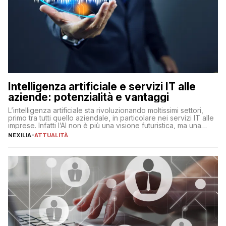
Intelligenza artificiale e servizi IT alle
aziende: potenzialità e vantaggi
L’intelligenza artificiale sta rivoluzionando moltissimi settori,
primo tra tutti quello aziendale, in particolare nei servizi IT alle
imprese. Infatti l’AI non è più una visione futuristica, ma una
realtà operativa che sta portando a un cambio significativo in
NEXILIA
-
ATTUALITÀ
ogni ambito. L’inserimento delle tecnologie di intelligenza
artificiale porta non solo all’ottimizzazione di diverse
operazioni, bensì comporta […]