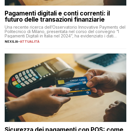
Pagamenti digitali e conti correnti: il
futuro delle transazioni finanziarie
Una recente ricerca dell’Osservatorio Innovative Payments del
Politecnico di Milano, presentata nel corso del convegno “I
Pagamenti Digitali in Italia nel 2024”, ha evidenziato i dati
definitivi del primo semestre 2024 relativamente alle
NEXILIA
-
ATTUALITÀ
transazioni dei pagamenti digitali con carta nel nostro Paese:
223 miliardi di euro. Si ritiene che il totale relativo ai 12 mesi […]
Sicurezza dei pagamenti con POS: come