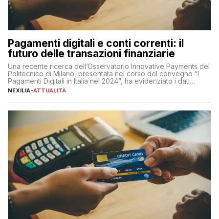
Pagamenti digitali e conti correnti: il
futuro delle transazioni finanziarie
Una recente ricerca dell’Osservatorio Innovative Payments del
Politecnico di Milano, presentata nel corso del convegno “I
Pagamenti Digitali in Italia nel 2024”, ha evidenziato i dati
definitivi del primo semestre 2024 relativamente alle
NEXILIA
-
ATTUALITÀ
transazioni dei pagamenti digitali con carta nel nostro Paese:
223 miliardi di euro. Si ritiene che il totale relativo ai 12 mesi […]