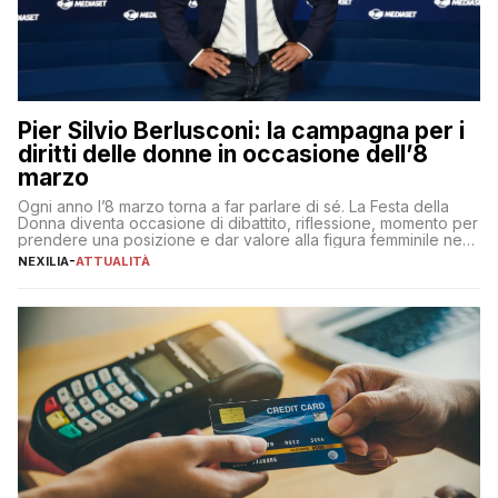
Pier Silvio Berlusconi: la campagna per i
diritti delle donne in occasione dell’8
marzo
Ogni anno l’8 marzo torna a far parlare di sé. La Festa della
Donna diventa occasione di dibattito, riflessione, momento per
prendere una posizione e dar valore alla figura femminile nella
sua complessità e crucialità. A lanciare un messaggio “forte e
NEXILIA
-
ATTUALITÀ
chiaro” quest’anno è stato anche Pier Silvio Berlusconi,
amministratore delegato di Mediaset, che ha […]