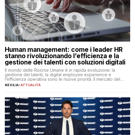
Human management: come i leader HR
stanno rivoluzionando l’efficienza e la
gestione dei talenti con soluzioni digitali
Il mondo delle Risorse Umane è in rapida evoluzione: la
gestione dei talenti, la digital employee experience e
l’efficienza operativa sono le nuove priorità. Il mercato del
lavoro, d’altra parte, è sempre più competitivo con una lotta
NEXILIA
-
ATTUALITÀ
per aggiudicarsi i talenti più validi che si intensifica e le
aspettative dei dipendenti in continua evoluzione. I […]