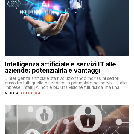
Intelligenza artificiale e servizi IT alle
aziende: potenzialità e vantaggi
L’intelligenza artificiale sta rivoluzionando moltissimi settori,
primo tra tutti quello aziendale, in particolare nei servizi IT alle
imprese. Infatti l’AI non è più una visione futuristica, ma una
realtà operativa che sta portando a un cambio significativo in
NEXILIA
-
ATTUALITÀ
ogni ambito. L’inserimento delle tecnologie di intelligenza
artificiale porta non solo all’ottimizzazione di diverse
operazioni, bensì comporta […]