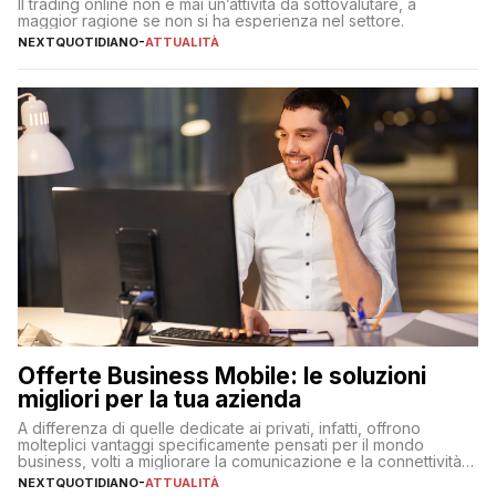
Il trading online non è mai un’attività da sottovalutare, a
maggior ragione se non si ha esperienza nel settore.
NEXTQUOTIDIANO
-
ATTUALITÀ
Offerte Business Mobile: le soluzioni
migliori per la tua azienda
A differenza di quelle dedicate ai privati, infatti, offrono
molteplici vantaggi specificamente pensati per il mondo
business, volti a migliorare la comunicazione e la connettività
degli utenti
NEXTQUOTIDIANO
-
ATTUALITÀ