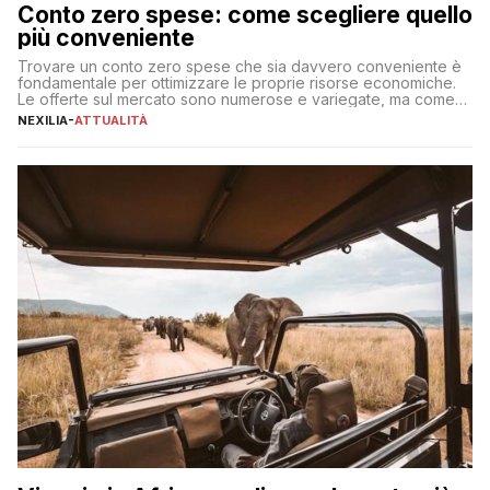
Conto zero spese: come scegliere quello
più conveniente
Trovare un conto zero spese che sia davvero conveniente è
fondamentale per ottimizzare le proprie risorse economiche.
Le offerte sul mercato sono numerose e variegate, ma come
individuare quella più adatta alle proprie esigenze senza
NEXILIA
-
ATTUALITÀ
incorrere in costi nascosti? Optare per un conto zero spese
significa eliminare le spese di gestione che spesso incidono
sul […]