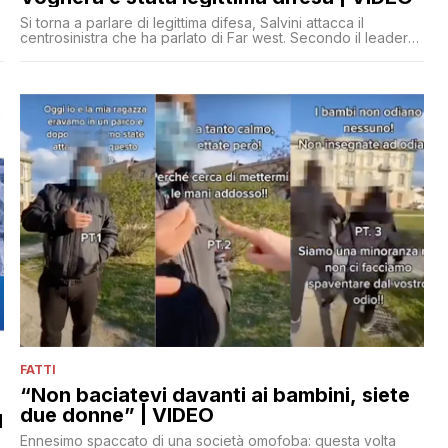
Si torna a parlare di legittima difesa, Salvini attacca il
centrosinistra che ha parlato di Far west. Secondo il leader
leghista i fatti vanno accertati, ma vista la lite si potrebbe
pensare ad una tutela necessaria. Dal Pd si domandano
perché un assessore comunale giri con una pistola nella
piazza del suo paese.
FATTI
“Non baciatevi davanti ai bambini, siete
due donne” | VIDEO
d
Ennesimo spaccato di una società omofoba: questa volta