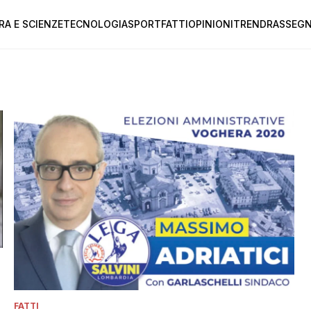
RA E SCIENZE
TECNOLOGIA
SPORT
FATTI
OPINIONI
TREND
RASSEGN
FATTI