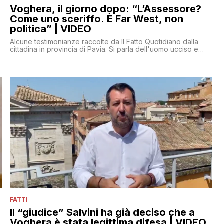
Voghera, il giorno dopo: “L’Assessore?
Come uno sceriffo. È Far West, non
e
politica” | VIDEO
Alcune testimonianze raccolte da Il Fatto Quotidiano dalla
cittadina in provincia di Pavia. Si parla dell'uomo ucciso e
dell'atteggiamento di Massimo Adriatici
FATTI
Il “giudice” Salvini ha già deciso che a
Voghera è stata legittima difesa | VIDEO