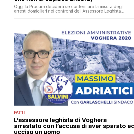
Oggi la Procura deciderà se confermare la misura degli
arresti domiciliari nei confronti dell'Assessore Leghista
Massimo Adriatici. Nel frattempo emergono testimonianze
sulla lite, prima dialettica e poi fisica, culminata in quel colpo
fatale partito dalla pistola dell'esponente del Carroccio
FATTI
L’assessore leghista di Voghera
arrestato con l’accusa di aver sparato e
ucciso un uomo