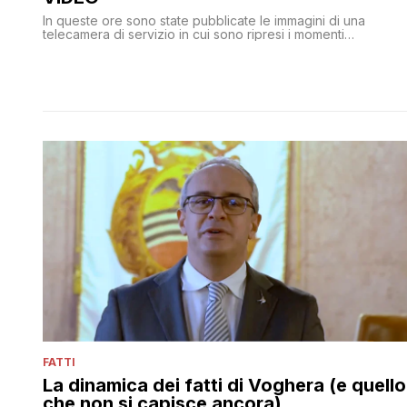
In queste ore sono state pubblicate le immagini di una
telecamera di servizio in cui sono ripresi i momenti
precedenti allo sparo. Nel video si vede come Adriatici foss
al telefono quando Yunis El Boussetai gli si avvicina e dopo
un rapido scambio di battute lo aggredisce, poi i fatti
continuano in un angolo cieco. Dove la camera non arriva.
FATTI
La dinamica dei fatti di Voghera (e quello
che non si capisce ancora)