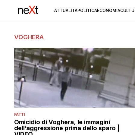
ATTUALITÀ
POLITICA
ECONOMIA
CULTU
VOGHERA
FATTI
Omicidio di Voghera, le immagini
dell’aggressione prima dello sparo |
VIDEO