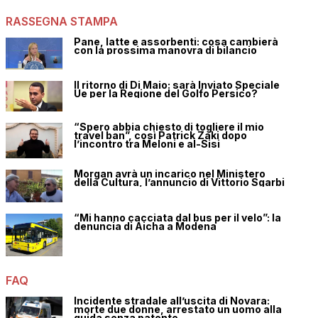
RASSEGNA STAMPA
Pane, latte e assorbenti: cosa cambierà
con la prossima manovra di bilancio
Il ritorno di Di Maio: sarà Inviato Speciale
Ue per la Regione del Golfo Persico?
“Spero abbia chiesto di togliere il mio
travel ban”, così Patrick Zaki dopo
l’incontro tra Meloni e al-Sisi
Morgan avrà un incarico nel Ministero
della Cultura, l’annuncio di Vittorio Sgarbi
“Mi hanno cacciata dal bus per il velo”: la
denuncia di Aicha a Modena
FAQ
Incidente stradale all’uscita di Novara:
morte due donne, arrestato un uomo alla
guida senza patente