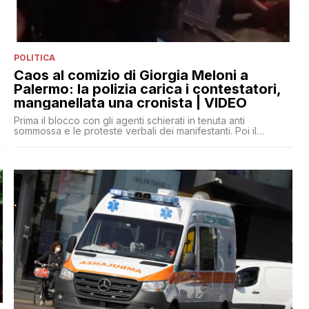
POLITICA
Caos al comizio di Giorgia Meloni a
Palermo: la polizia carica i contestatori,
manganellata una cronista | VIDEO
Prima il blocco con gli agenti schierati in tenuta anti
sommossa e le proteste verbali dei manifestanti. Poi il
tentativo di aggirare il cordone, la carica della polizia e un
ragazzo portato via