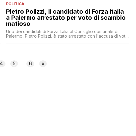
POLITICA
Pietro Polizzi, il candidato di Forza Italia
a Palermo arrestato per voto di scambio
mafioso
Uno dei candidati di Forza Italia al Consiglio comunale di
Palermo, Pietro Polizzi, è stato arrestato con l'accusa di voto
di scambio elettorale politico-mafioso
4
5
6
»
...