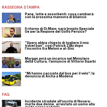
RASSEGNA STAMPA
Pane, latte e assorbenti: cosa cambierà
con la prossima manovra di bilancio
Il ritorno di Di Maio: sarà Inviato Speciale
Ue per la Regione del Golfo Persico?
“Spero abbia chiesto di togliere il mio
travel ban”, così Patrick Zaki dopo
l’incontro tra Meloni e al-Sisi
Morgan avrà un incarico nel Ministero
della Cultura, l’annuncio di Vittorio Sgarbi
“Mi hanno cacciata dal bus per il velo”: la
denuncia di Aicha a Modena
FAQ
Incidente stradale all’uscita di Novara:
morte due donne, arrestato un uomo alla
guida senza patente