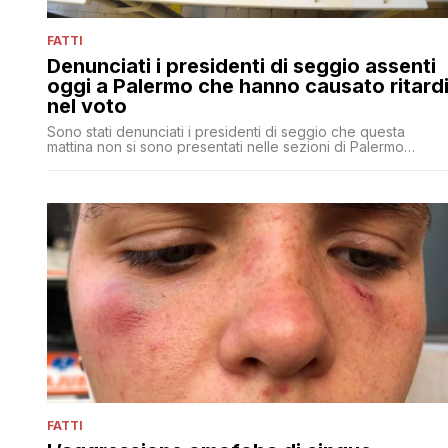
FATTI
Denunciati i presidenti di seggio assenti
oggi a Palermo che hanno causato ritard
nel voto
Sono stati denunciati i presidenti di seggio che questa
mattina non si sono presentati nelle sezioni di Palermo
causando ritardi e disagi agli elettori: dovranno dimostrare di
avere valide motivazioni per aver dato forfait
FATTI