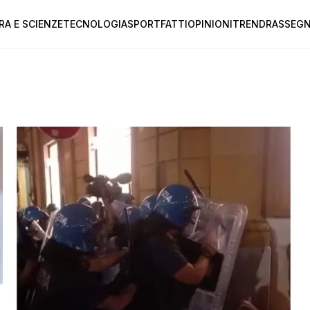
RA E SCIENZE
TECNOLOGIA
SPORT
FATTI
OPINIONI
TREND
RASSEGN