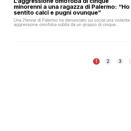
L’aggressione omofoba di cinque
minorenni a una ragazza di Palermo: “Ho
sentito calci e pugni ovunque”
Una 21enne di Palermo ha denunciato sui social una violenta
aggressione omofoba subìta da un gruppo di cinque
minorenni: 'Ho sentito solo i calci e i pugni in faccia e al
corpo'
1
2
3