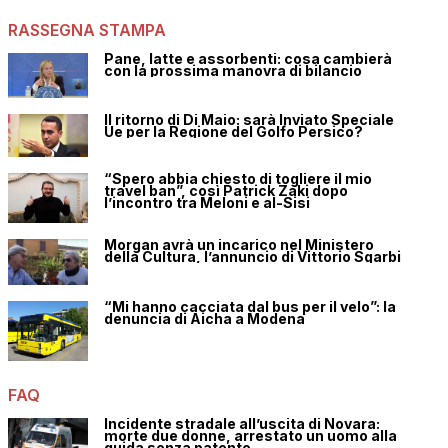
RASSEGNA STAMPA
Pane, latte e assorbenti: cosa cambierà
con la prossima manovra di bilancio
Il ritorno di Di Maio: sarà Inviato Speciale
Ue per la Regione del Golfo Persico?
“Spero abbia chiesto di togliere il mio
travel ban”, così Patrick Zaki dopo
l’incontro tra Meloni e al-Sisi
Morgan avrà un incarico nel Ministero
della Cultura, l’annuncio di Vittorio Sgarbi
“Mi hanno cacciata dal bus per il velo”: la
denuncia di Aicha a Modena
FAQ
Incidente stradale all’uscita di Novara:
morte due donne, arrestato un uomo alla
guida senza patente