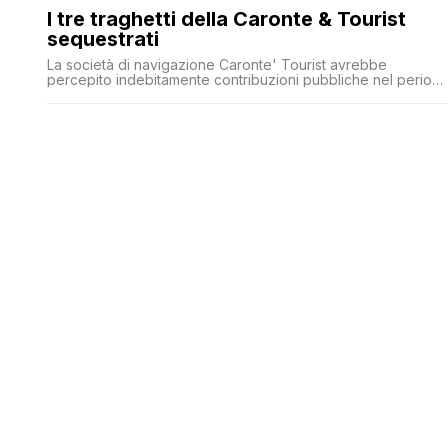
I tre traghetti della Caronte & Tourist
sequestrati
La società di navigazione Caronte' Tourist avrebbe
percepito indebitamente contribuzioni pubbliche nel period
2016-2019 per oltre 3,5 milioni