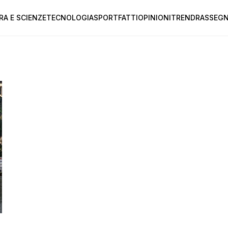
RA E SCIENZE
TECNOLOGIA
SPORT
FATTI
OPINIONI
TREND
RASSEGN