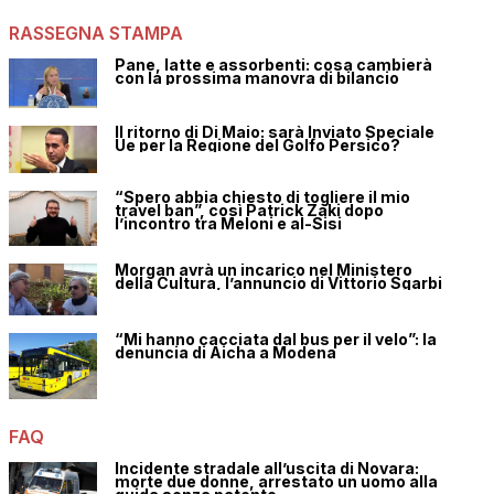
RASSEGNA STAMPA
Pane, latte e assorbenti: cosa cambierà
con la prossima manovra di bilancio
Il ritorno di Di Maio: sarà Inviato Speciale
Ue per la Regione del Golfo Persico?
“Spero abbia chiesto di togliere il mio
travel ban”, così Patrick Zaki dopo
l’incontro tra Meloni e al-Sisi
Morgan avrà un incarico nel Ministero
della Cultura, l’annuncio di Vittorio Sgarbi
“Mi hanno cacciata dal bus per il velo”: la
denuncia di Aicha a Modena
FAQ
Incidente stradale all’uscita di Novara:
morte due donne, arrestato un uomo alla