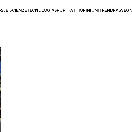
RA E SCIENZE
TECNOLOGIA
SPORT
FATTI
OPINIONI
TREND
RASSEGN