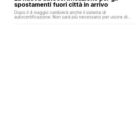
spostamenti fuori città in arrivo
Dopo il 4 maggio cambierà anche il sistema di
autocertificazione. Non sarà più necessario per uscire di
casa, ma solo per spostarsi in un’altra Regione: resterà molto
difficile andare da Milano a Roma o da Napoli a Palermo. E
viceversa