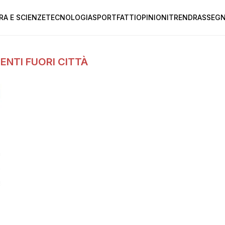
RA E SCIENZE
TECNOLOGIA
SPORT
FATTI
OPINIONI
TREND
RASSEGN
ENTI FUORI CITTÀ