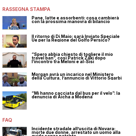
RASSEGNA STAMPA
Pane, latte e assorbenti: cosa cambierà
con la prossima manovra di bilancio
Il ritorno di Di Maio: sarà Inviato Speciale
Ue per la Regione del Golfo Persico?
“Spero abbia chiesto di togliere il mio
travel ban”, così Patrick Zaki dopo
l’incontro tra Meloni e al-Sisi
Morgan avrà un incarico nel Ministero
della Cultura, l’annuncio di Vittorio Sgarbi
“Mi hanno cacciata dal bus per il velo”: la
denuncia di Aicha a Modena
FAQ
Incidente stradale all’uscita di Novara:
morte due donne, arrestato un uomo alla
guida senza patente