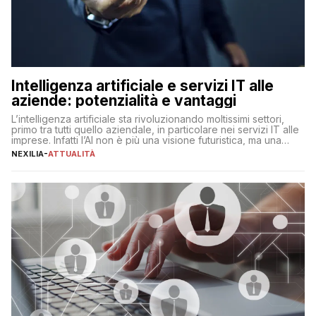
Intelligenza artificiale e servizi IT alle
aziende: potenzialità e vantaggi
L’intelligenza artificiale sta rivoluzionando moltissimi settori,
primo tra tutti quello aziendale, in particolare nei servizi IT alle
imprese. Infatti l’AI non è più una visione futuristica, ma una
realtà operativa che sta portando a un cambio significativo in
NEXILIA
-
ATTUALITÀ
ogni ambito. L’inserimento delle tecnologie di intelligenza
artificiale porta non solo all’ottimizzazione di diverse
operazioni, bensì comporta […]