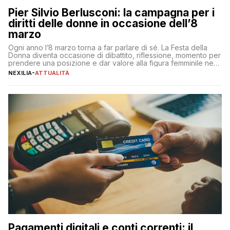
Pier Silvio Berlusconi: la campagna per i
diritti delle donne in occasione dell’8
marzo
Ogni anno l’8 marzo torna a far parlare di sé. La Festa della
Donna diventa occasione di dibattito, riflessione, momento per
prendere una posizione e dar valore alla figura femminile nella
sua complessità e crucialità. A lanciare un messaggio “forte e
NEXILIA
-
ATTUALITÀ
chiaro” quest’anno è stato anche Pier Silvio Berlusconi,
amministratore delegato di Mediaset, che ha […]
Pagamenti digitali e conti correnti: il