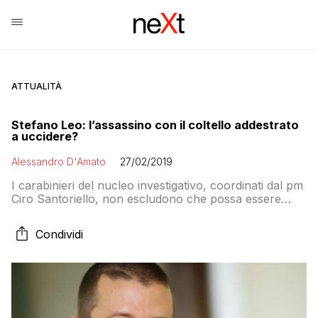
ATTUALITÀ
Stefano Leo: l’assassino con il coltello addestrato
a uccidere?
Alessandro D'Amato
27/02/2019
I carabinieri del nucleo investigativo, coordinati dal pm
Ciro Santoriello, non escludono che possa essere
stato uno squilibrato, forse affetto da follia «a
intermittenza»
Condividi