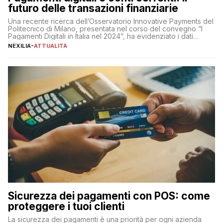
futuro delle transazioni finanziarie
Una recente ricerca dell’Osservatorio Innovative Payments del
Politecnico di Milano, presentata nel corso del convegno “I
Pagamenti Digitali in Italia nel 2024”, ha evidenziato i dati
definitivi del primo semestre 2024 relativamente alle
NEXILIA
-
ATTUALITÀ
transazioni dei pagamenti digitali con carta nel nostro Paese:
223 miliardi di euro. Si ritiene che il totale relativo ai 12 mesi […]
Sicurezza dei pagamenti con POS: come
proteggere i tuoi clienti
La sicurezza dei pagamenti è una priorità per ogni azienda