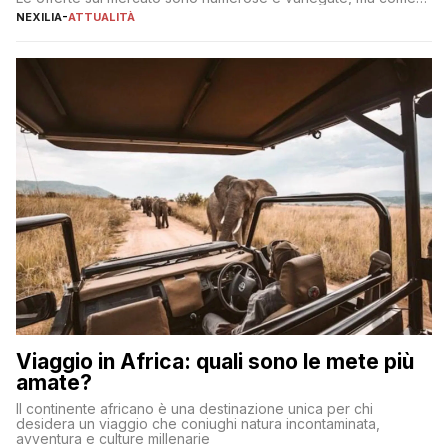
individuare quella più adatta alle proprie esigenze senza
NEXILIA
-
ATTUALITÀ
incorrere in costi nascosti? Optare per un conto zero spese
significa eliminare le spese di gestione che spesso incidono
sul […]
Viaggio in Africa: quali sono le mete più
amate?
Il continente africano è una destinazione unica per chi
desidera un viaggio che coniughi natura incontaminata,
avventura e culture millenarie