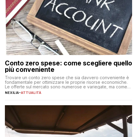
Conto zero spese: come scegliere quello
più conveniente
Trovare un conto zero spese che sia davvero conveniente è
fondamentale per ottimizzare le proprie risorse economiche.
Le offerte sul mercato sono numerose e variegate, ma come
individuare quella più adatta alle proprie esigenze senza
NEXILIA
-
ATTUALITÀ
incorrere in costi nascosti? Optare per un conto zero spese
significa eliminare le spese di gestione che spesso incidono
sul […]