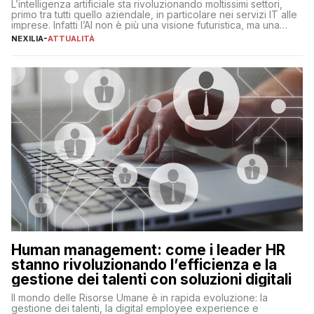
L’intelligenza artificiale sta rivoluzionando moltissimi settori,
primo tra tutti quello aziendale, in particolare nei servizi IT alle
imprese. Infatti l’AI non è più una visione futuristica, ma una
realtà operativa che sta portando a un cambio significativo in
NEXILIA
-
ATTUALITÀ
ogni ambito. L’inserimento delle tecnologie di intelligenza
artificiale porta non solo all’ottimizzazione di diverse
operazioni, bensì comporta […]
Human management: come i leader HR
stanno rivoluzionando l’efficienza e la
gestione dei talenti con soluzioni digitali
Il mondo delle Risorse Umane è in rapida evoluzione: la
gestione dei talenti, la digital employee experience e