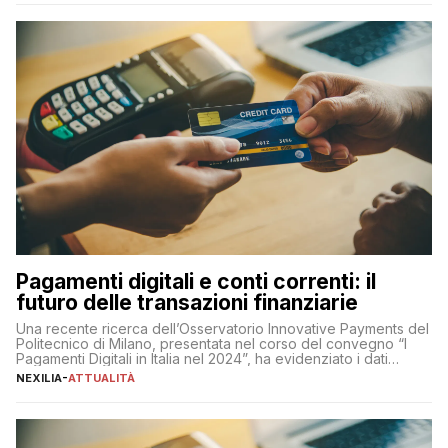
amministratore delegato di Mediaset, che ha […]
Pagamenti digitali e conti correnti: il
futuro delle transazioni finanziarie
Una recente ricerca dell’Osservatorio Innovative Payments del
Politecnico di Milano, presentata nel corso del convegno “I
Pagamenti Digitali in Italia nel 2024”, ha evidenziato i dati
definitivi del primo semestre 2024 relativamente alle
NEXILIA
-
ATTUALITÀ
transazioni dei pagamenti digitali con carta nel nostro Paese:
223 miliardi di euro. Si ritiene che il totale relativo ai 12 mesi […]