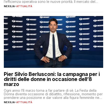
l’efficienza operativa sono le nuove priorità. Il mercato del
lavoro, d’altra parte, è sempre più competitivo con una lotta
NEXILIA
-
ATTUALITÀ
per aggiudicarsi i talenti più validi che si intensifica e le
aspettative dei dipendenti in continua evoluzione. I […]
Pier Silvio Berlusconi: la campagna per i
diritti delle donne in occasione dell’8
marzo
Ogni anno l’8 marzo torna a far parlare di sé. La Festa della
Donna diventa occasione di dibattito, riflessione, momento per
prendere una posizione e dar valore alla figura femminile nella
sua complessità e crucialità. A lanciare un messaggio “forte e
NEXILIA
-
ATTUALITÀ
chiaro” quest’anno è stato anche Pier Silvio Berlusconi,