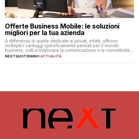
Offerte Business Mobile: le soluzioni
migliori per la tua azienda
A differenza di quelle dedicate ai privati, infatti, offrono
molteplici vantaggi specificamente pensati per il mondo
business, volti a migliorare la comunicazione e la connettività
degli utenti
NEXTQUOTIDIANO
-
ATTUALITÀ