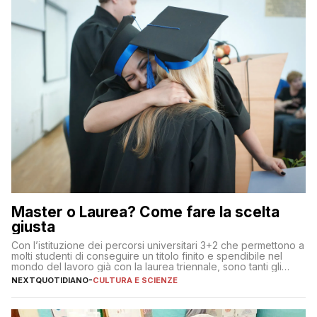
Master o Laurea? Come fare la scelta
giusta
Con l’istituzione dei percorsi universitari 3+2 che permettono a
molti studenti di conseguire un titolo finito e spendibile nel
mondo del lavoro già con la laurea triennale, sono tanti gli
interrogativi che si pongono gli studenti una volta raggiunto
NEXTQUOTIDIANO
-
CULTURA E SCIENZE
l’obiettivo di primo livello