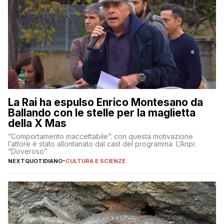
La Rai ha espulso Enrico Montesano da
Ballando con le stelle per la maglietta
della X Mas
“Comportamento inaccettabile”: con questa motivazione
l’attore è stato allontanato dal cast del programma. L’Anpi:
“Doveroso”
NEXTQUOTIDIANO
-
CULTURA E SCIENZE