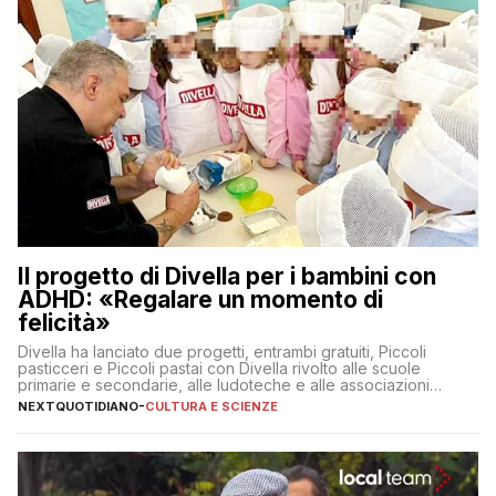
Il progetto di Divella per i bambini con
ADHD: «Regalare un momento di
felicità»
Divella ha lanciato due progetti, entrambi gratuiti, Piccoli
pasticceri e Piccoli pastai con Divella rivolto alle scuole
primarie e secondarie, alle ludoteche e alle associazioni
pugliesi che si occupano di bambini con ADHD
NEXTQUOTIDIANO
-
CULTURA E SCIENZE