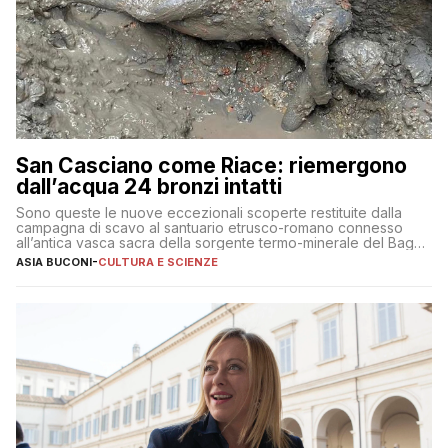
San Casciano come Riace: riemergono
dall’acqua 24 bronzi intatti
Sono queste le nuove eccezionali scoperte restituite dalla
campagna di scavo al santuario etrusco-romano connesso
all’antica vasca sacra della sorgente termo-minerale del Bagno
Grande
ASIA BUCONI
-
CULTURA E SCIENZE