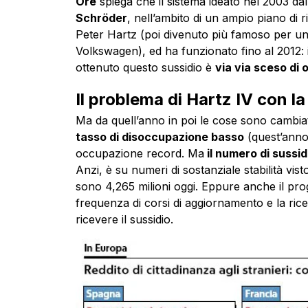
Ore
spiega che il sistema ideato nel 2003 da
Schröder
, nell’ambito di un ampio piano di 
Peter Hartz (poi divenuto più famoso per uno
Volkswagen), ed ha funzionato fino al 2012: 
ottenuto questo sussidio è
via via sceso di o
Il problema di Hartz IV con l
Ma da quell’anno in poi le cose sono cambia
tasso di disoccupazione basso
(quest’anno 
occupazione record. Ma
il numero di sussid
Anzi, è su numeri di sostanziale stabilità visto
sono 4,265 milioni oggi. Eppure anche il pr
frequenza di corsi di aggiornamento e la ricer
ricevere il sussidio.