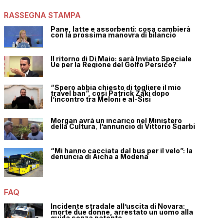
RASSEGNA STAMPA
Pane, latte e assorbenti: cosa cambierà
con la prossima manovra di bilancio
Il ritorno di Di Maio: sarà Inviato Speciale
Ue per la Regione del Golfo Persico?
“Spero abbia chiesto di togliere il mio
travel ban”, così Patrick Zaki dopo
l’incontro tra Meloni e al-Sisi
Morgan avrà un incarico nel Ministero
della Cultura, l’annuncio di Vittorio Sgarbi
“Mi hanno cacciata dal bus per il velo”: la
denuncia di Aicha a Modena
FAQ
Incidente stradale all’uscita di Novara:
morte due donne, arrestato un uomo alla
guida senza patente