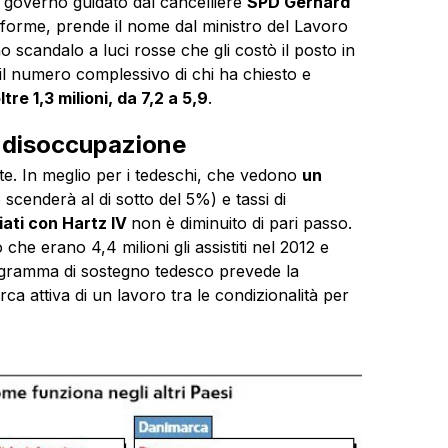
l governo guidato dal cancelliere
SPD Gerhard
riforme, prende il nome dal ministro del Lavoro
 scandalo a luci rosse che gli costò il posto in
il numero complessivo di chi ha chiesto e
ltre 1,3 milioni, da 7,2 a 5,9
.
a disoccupazione
te. In meglio per i tedeschi, che vedono
un
scenderà al di sotto del 5%) e tassi di
iati con Hartz IV
non è diminuito di pari passo.
 che erano 4,4 milioni gli assistiti nel 2012 e
ogramma di sostegno tedesco prevede la
ca attiva di un lavoro tra le condizionalità per