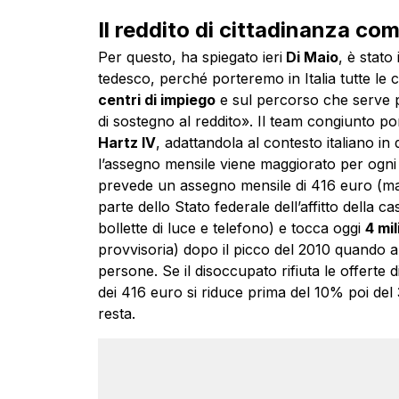
Il reddito di cittadinanza co
Per questo, ha spiegato ieri
Di Maio
, è stato
tedesco, perché porteremo in Italia tutte l
centri di impiego
e sul percorso che serve 
di sostegno al reddito». Il team congiunto port
Hartz IV
, adattandola al contesto italiano in
l’assegno mensile viene maggiorato per ogni f
prevede un assegno mensile di 416 euro (magg
parte dello Stato federale dell’affitto della
bollette di luce e telefono) e tocca oggi
4 mi
provvisoria) dopo il picco del 2010 quando ar
persone. Se il disoccupato rifiuta le offerte d
dei 416 euro si riduce prima del 10% poi del 3
resta.