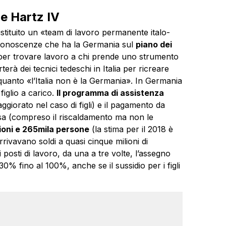
me Hartz IV
 istituito un «team di lavoro permanente italo-
e conoscenze che ha la Germania sul
piano dei
per trovare lavoro a chi prende uno strumento
erà dei tecnici tedeschi in Italia per ricreare
 quanto «l’Italia non è la Germania». In Germania
iglio a carico.
Il programma di assistenza
iorato nel caso di figli) e il pagamento da
 casa (compreso il riscaldamento ma non le
lioni e 265mila persone
(la stima per il 2018 è
rivavano soldi a quasi cinque milioni di
i posti di lavoro, da una a tre volte, l’assegno
0% fino al 100%, anche se il sussidio per i figli