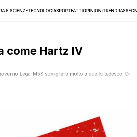
RA E SCIENZE
TECNOLOGIA
SPORT
FATTI
OPINIONI
TREND
RASSEGN
nza come Hartz IV
 il governo Lega-M5S somiglierà molto a quello tedesco. Di