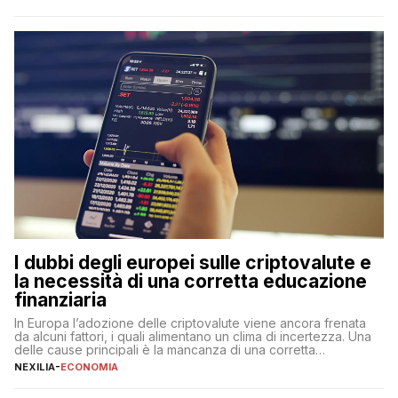
questa tipologia consente di accedere alle somme versate in
qualsiasi momento, offrendo un equilibrio tra sicurezza,
flessibilità e rendimento. Come funzionano […]
I dubbi degli europei sulle criptovalute e
la necessità di una corretta educazione
finanziaria
In Europa l’adozione delle criptovalute viene ancora frenata
da alcuni fattori, i quali alimentano un clima di incertezza. Una
delle cause principali è la mancanza di una corretta
educazione finanziaria, che impedisce ad una larga parte della
NEXILIA
-
ECONOMIA
popolazione di comprendere in modo adeguato il
funzionamento e le implicazioni di questi asset digitali. Dubbi