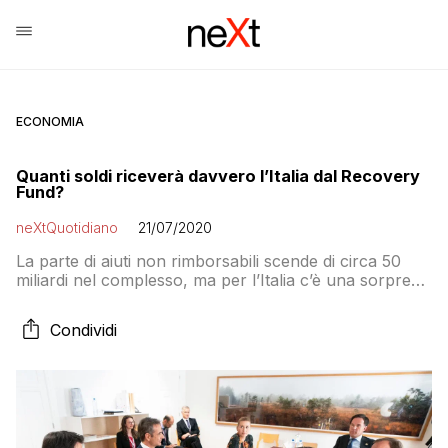
ECONOMIA
Quanti soldi riceverà davvero l’Italia dal Recovery
Fund?
neXtQuotidiano
21/07/2020
La parte di aiuti non rimborsabili scende di circa 50
miliardi nel complesso, ma per l’Italia c’è una sorpresa:
i fondi a disposizione in totale possono salire dai 173
miliardi di euro della proposta della Commissione Ue a
Condividi
209, dei quali 81,4 come trasferimenti diretti di bilancio
e 127 come prestiti