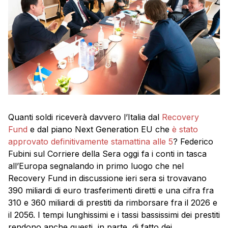
Quanti soldi riceverà davvero l’Italia dal
Recovery
Fund
e dal piano Next Generation EU che
è stato
approvato definitivamente stamattina alle 5
? Federico
Fubini sul Corriere della Sera oggi fa i conti in tasca
all’Europa segnalando in primo luogo che nel
Recovery Fund in discussione ieri sera si trovavano
390 miliardi di euro trasferimenti diretti e una cifra fra
310 e 360 miliardi di prestiti da rimborsare fra il 2026 e
il 2056. I tempi lunghissimi e i tassi bassissimi dei prestiti
rendono anche questi, in parte, di fatto dei