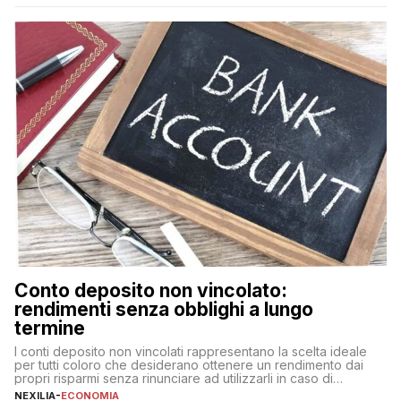
nuova rappresenta un impegno finanziario significativo. Come
fare se non […]
Conto deposito non vincolato:
rendimenti senza obblighi a lungo
termine
I conti deposito non vincolati rappresentano la scelta ideale
per tutti coloro che desiderano ottenere un rendimento dai
propri risparmi senza rinunciare ad utilizzarli in caso di
necessità. A differenza delle forme vincolate tradizionali,
NEXILIA
-
ECONOMIA