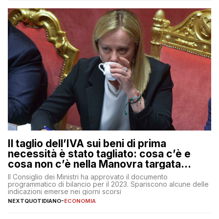
muoversi con decisione in un contesto finanziario […]
Il taglio dell’IVA sui beni di prima
necessità è stato tagliato: cosa c’è e
cosa non c’è nella Manovra targata
Meloni
Il Consiglio dei Ministri ha approvato il documento
programmatico di bilancio per il 2023. Spariscono alcune delle
indicazioni emerse nei giorni scorsi
NEXTQUOTIDIANO
-
ECONOMIA