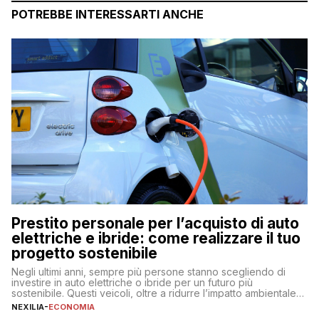
POTREBBE INTERESSARTI ANCHE
Prestito personale per l’acquisto di auto
elettriche e ibride: come realizzare il tuo
progetto sostenibile
Negli ultimi anni, sempre più persone stanno scegliendo di
investire in auto elettriche o ibride per un futuro più
sostenibile. Questi veicoli, oltre a ridurre l’impatto ambientale,
offrono vantaggi economici a lungo termine, come minori costi
NEXILIA
-
ECONOMIA
di gestione e benefici fiscali. Tuttavia, l’acquisto di un’auto