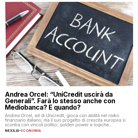
sulle criptovalute: […]
Andrea Orcel: “UniCredit uscirà da
Generali”. Farà lo stesso anche con
Mediobanca? E quando?
Andrea Orcel, ad di Unicredit, gioca con abilità nel risiko
finanziario italiano, ma il suo progetto di crescita europea si
scontra con vincoli politici, golden power e logiche
protezionistiche. Orcel e la mossa su Generali Andrea Orcel,
NEXILIA
-
ECONOMIA
ad di Unicredit, continua a sorprendere per la sua capacità di