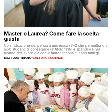
Master o Laurea? Come fare la scelta
giusta
Con l’istituzione dei percorsi universitari 3+2 che permettono a
molti studenti di conseguire un titolo finito e spendibile nel
mondo del lavoro già con la laurea triennale, sono tanti gli
interrogativi che si pongono gli studenti una volta raggiunto
NEXTQUOTIDIANO
-
CULTURA E SCIENZE
l’obiettivo di primo livello