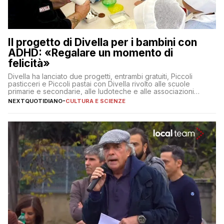
Il progetto di Divella per i bambini con
ADHD: «Regalare un momento di
felicità»
Divella ha lanciato due progetti, entrambi gratuiti, Piccoli
pasticceri e Piccoli pastai con Divella rivolto alle scuole
primarie e secondarie, alle ludoteche e alle associazioni
pugliesi che si occupano di bambini con ADHD
NEXTQUOTIDIANO
-
CULTURA E SCIENZE