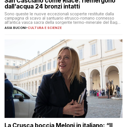
San Casciano come Riace: riemergono
dall’acqua 24 bronzi intatti
Sono queste le nuove eccezionali scoperte restituite dalla
campagna di scavo al santuario etrusco-romano connesso
all’antica vasca sacra della sorgente termo-minerale del Bagno
Grande
ASIA BUCONI
-
CULTURA E SCIENZE
La Crusca boccia Meloni in italiano: “Il