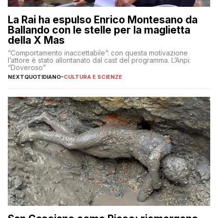
La Rai ha espulso Enrico Montesano da
Ballando con le stelle per la maglietta
della X Mas
“Comportamento inaccettabile”: con questa motivazione
l’attore è stato allontanato dal cast del programma. L’Anpi:
“Doveroso”
NEXTQUOTIDIANO
-
CULTURA E SCIENZE