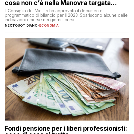
cosa non c’è nella Manovra targata
Meloni
Il Consiglio dei Ministri ha approvato il documento
programmatico di bilancio per il 2023. Spariscono alcune delle
indicazioni emerse nei giorni scorsi
NEXTQUOTIDIANO
-
ECONOMIA
Fondi pensione per i liberi professionisti: