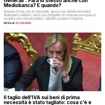
Generali”. Farà lo stesso anche con
Mediobanca? E quando?
Andrea Orcel, ad di Unicredit, gioca con abilità nel risiko
finanziario italiano, ma il suo progetto di crescita europea si
scontra con vincoli politici, golden power e logiche
protezionistiche. Orcel e la mossa su Generali Andrea Orcel,
NEXILIA
-
ECONOMIA
ad di Unicredit, continua a sorprendere per la sua capacità di
muoversi con decisione in un contesto finanziario […]
Il taglio dell’IVA sui beni di prima
necessità è stato tagliato: cosa c’è e