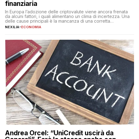
finanziaria
In Europa l’adozione delle criptovalute viene ancora frenata
da alcuni fattori, i quali alimentano un clima di incertezza. Una
delle cause principali è la mancanza di una corretta
educazione finanziaria, che impedisce ad una larga parte della
NEXILIA
-
ECONOMIA
popolazione di comprendere in modo adeguato il
funzionamento e le implicazioni di questi asset digitali. Dubbi
sulle criptovalute: […]
Andrea Orcel: “UniCredit uscirà da