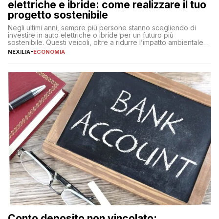
elettriche e ibride: come realizzare il tuo
progetto sostenibile
Negli ultimi anni, sempre più persone stanno scegliendo di
investire in auto elettriche o ibride per un futuro più
sostenibile. Questi veicoli, oltre a ridurre l’impatto ambientale,
offrono vantaggi economici a lungo termine, come minori costi
NEXILIA
-
ECONOMIA
di gestione e benefici fiscali. Tuttavia, l’acquisto di un’auto
nuova rappresenta un impegno finanziario significativo. Come
fare se non […]
Conto deposito non vincolato: