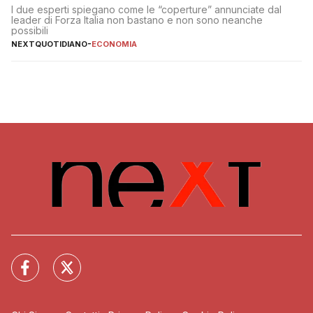
I due esperti spiegano come le “coperture” annunciate dal
leader di Forza Italia non bastano e non sono neanche
possibili
NEXTQUOTIDIANO
-
ECONOMIA