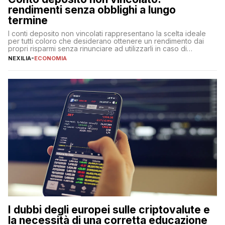
rendimenti senza obblighi a lungo
termine
I conti deposito non vincolati rappresentano la scelta ideale
per tutti coloro che desiderano ottenere un rendimento dai
propri risparmi senza rinunciare ad utilizzarli in caso di
necessità. A differenza delle forme vincolate tradizionali,
NEXILIA
-
ECONOMIA
questa tipologia consente di accedere alle somme versate in
qualsiasi momento, offrendo un equilibrio tra sicurezza,
flessibilità e rendimento. Come funzionano […]
I dubbi degli europei sulle criptovalute e
la necessità di una corretta educazione