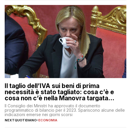
muoversi con decisione in un contesto finanziario […]
Il taglio dell’IVA sui beni di prima
necessità è stato tagliato: cosa c’è e
cosa non c’è nella Manovra targata
Meloni
Il Consiglio dei Ministri ha approvato il documento
programmatico di bilancio per il 2023. Spariscono alcune delle
indicazioni emerse nei giorni scorsi
NEXTQUOTIDIANO
-
ECONOMIA