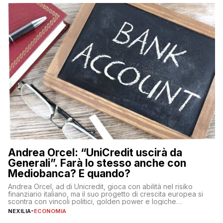
sulle criptovalute: […]
Andrea Orcel: “UniCredit uscirà da
Generali”. Farà lo stesso anche con
Mediobanca? E quando?
Andrea Orcel, ad di Unicredit, gioca con abilità nel risiko
finanziario italiano, ma il suo progetto di crescita europea si
scontra con vincoli politici, golden power e logiche
protezionistiche. Orcel e la mossa su Generali Andrea Orcel,
NEXILIA
-
ECONOMIA
ad di Unicredit, continua a sorprendere per la sua capacità di