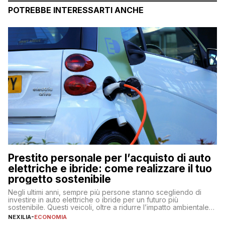
POTREBBE INTERESSARTI ANCHE
Prestito personale per l’acquisto di auto
elettriche e ibride: come realizzare il tuo
progetto sostenibile
Negli ultimi anni, sempre più persone stanno scegliendo di
investire in auto elettriche o ibride per un futuro più
sostenibile. Questi veicoli, oltre a ridurre l’impatto ambientale,
offrono vantaggi economici a lungo termine, come minori costi
NEXILIA
-
ECONOMIA
di gestione e benefici fiscali. Tuttavia, l’acquisto di un’auto