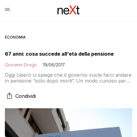
ECONOMIA
67 anni: cosa succede all'età della pensione
Giovanni Drogo
19/06/2017
Oggi Libero ci spiega che il governo vuole farci andare
in pensione “solo dopo morti”. Un modo curioso per
parlare dell’ipotesi di aumento dell’età pensionabile da
66 anni e sette mesi a 67 anni.
Condividi