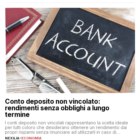
nuova rappresenta un impegno finanziario significativo. Come
fare se non […]
Conto deposito non vincolato:
rendimenti senza obblighi a lungo
termine
I conti deposito non vincolati rappresentano la scelta ideale
per tutti coloro che desiderano ottenere un rendimento dai
propri risparmi senza rinunciare ad utilizzarli in caso di
necessità. A differenza delle forme vincolate tradizionali,
NEXILIA
-
ECONOMIA