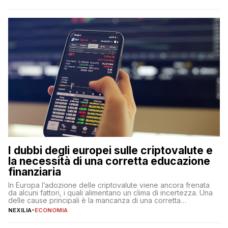
questa tipologia consente di accedere alle somme versate in
qualsiasi momento, offrendo un equilibrio tra sicurezza,
flessibilità e rendimento. Come funzionano […]
I dubbi degli europei sulle criptovalute e
la necessità di una corretta educazione
finanziaria
In Europa l’adozione delle criptovalute viene ancora frenata
da alcuni fattori, i quali alimentano un clima di incertezza. Una
delle cause principali è la mancanza di una corretta
educazione finanziaria, che impedisce ad una larga parte della
NEXILIA
-
ECONOMIA
popolazione di comprendere in modo adeguato il
funzionamento e le implicazioni di questi asset digitali. Dubbi